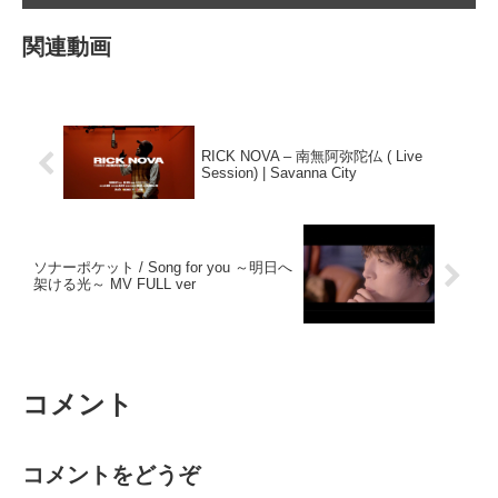
関連動画
RICK NOVA – 南無阿弥陀仏 ( Live
Session) | Savanna City
ソナーポケット / Song for you ～明日へ
架ける光～ MV FULL ver
コメント
コメントをどうぞ