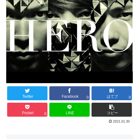
Twitter
Facebook
はてブ
0
0
Pocket
LINE
コピー
0
2021.01.30