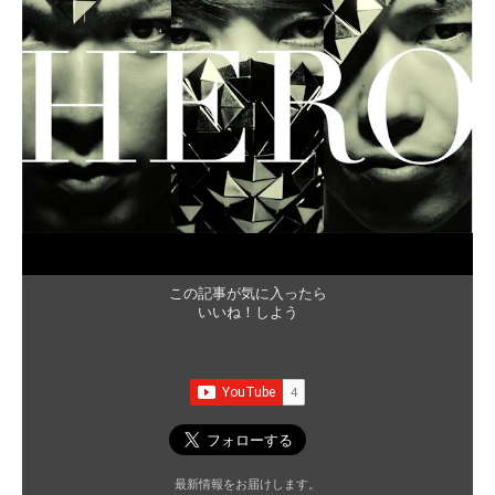
この記事が気に入ったら
いいね！しよう
最新情報をお届けします。