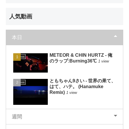
人気動画
本日
METEOR & CHIN HURTZ - 俺
Videos
のラップ:Burning36℃
1 view
ともちゃん9さい - 世界の果て、
Videos
はて、ハテ。 (Hanamuke
Remix)
1 view
週間