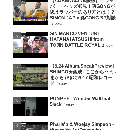
【ADRENALINE優勝】全ラッ
Videos
パー・ヘッズ必見！孫GONGが
思うラッパーのあり方とは！？
SIMON JAP x 孫GONG SP対談
1 view
SIN MARCO VENTURI -
Videos
HATANAI ATSUSHI from
TOJIN BATTLE ROYAL
1 view
【5.24 Album/SneakPreview】
Videos
SHINGO★西成 / ここから･･･い
まから (P)(C)2017 昭和レコー
ド
1 view
PUNPEE - Wonder Wall feat.
Videos
5lack
1 view
Pharis'b & Woejay Simpson -
Videos