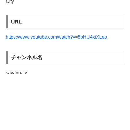
City
URL
https://www.youtube.com/watch?v=8bHU4xiXLeo
チャンネル名
savannatv