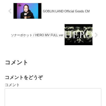
GOBLIN LAND Official Goods CM
ソナーポケット / HERO MV FULL ver
コメント
コメントをどうぞ
コメント