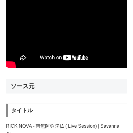
ソース元
タイトル
RICK NOVA - 南無阿弥陀仏 ( Live Session) | Savanna