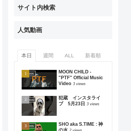
サイト内検索
人気動画
本日
週間
ALL
新着順
MOON CHILD -
Videos
"PTF" Official Music
Video
3 views
犯蔵 インスタライ
Videos
ブ 5月23日
3 views
SHO aka S.TIME : 神
Videos
の水
2 views