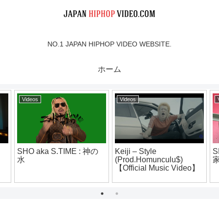
NO.1 JAPAN HIPHOP VIDEO WEBSITE.
ホーム
eos
Videos
Videos
i – Style
SHUYA VLOG #17 山岡
DJ CHARI
od.Homunculu$)
家 辛味噌ラーメン大辛
TATSUKI 
ficial Music Video】
ROUTE” Tra