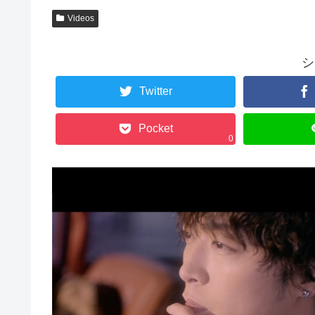
Videos
シ
Twitter
Pocket
0