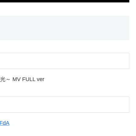
～ MV FULL ver
9FdA