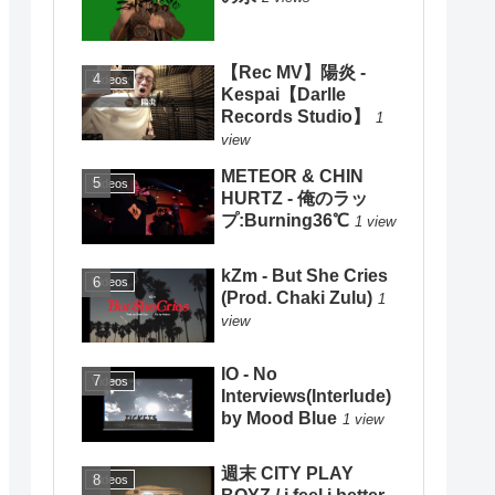
【Rec MV】陽炎 -
Videos
Kespai【Darlle
Records Studio】
1
view
METEOR & CHIN
Videos
HURTZ - 俺のラッ
プ:Burning36℃
1 view
kZm - But She Cries
Videos
(Prod. Chaki Zulu)
1
view
IO - No
Videos
Interviews(Interlude)
by Mood Blue
1 view
週末 CITY PLAY
Videos