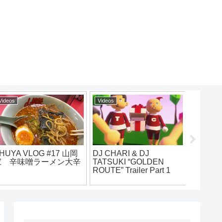
Videos
Videos
 & DJ
MOON CHILD – “PTF”
犯蔵 インスタ
“GOLDEN
Official Music Video
5月23日
iler Part 1