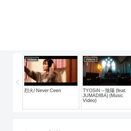
Videos
Videos
Vid
TYOSiN – 陰陽 (feat.
SHO aka S.TIME : 神の
Keij
JUMADIBA) (Music
水
(Pr
Video)
【Of