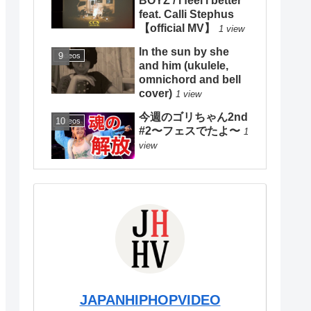
BOYZ / i feel i better
feat. Calli Stephus
【official MV】
1 view
In the sun by she
Videos
and him (ukulele,
omnichord and bell
cover)
1 view
今週のゴリちゃん2nd
Videos
#2〜フェスでたよ〜
1
view
JAPANHIPHOPVIDEO