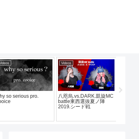
Videos
Videos
Videos
hy so serious pro.
八咫烏.vs.DARK.凱旋MC
烈火- Lif
ooice
battle東西選抜夏ノ陣
(prod b
2019.シード戦
【offici