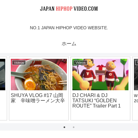
NO.1 JAPAN HIPHOP VIDEO WEBSITE.
ホーム
Videos
Videos
SHUYA VLOG #17 山岡
DJ CHARI & DJ
w
家 辛味噌ラーメン大辛
TATSUKI “GOLDEN
z
o】
ROUTE” Trailer Part 1