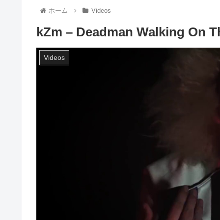
ホーム
Videos
kZm – Deadman Walking On T
Videos