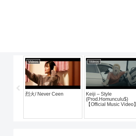
Videos
Videos
烈火/ Never Ceen
Keiji – Style
(Prod.Homunculu$)
E vol.4
【Official Music Vide