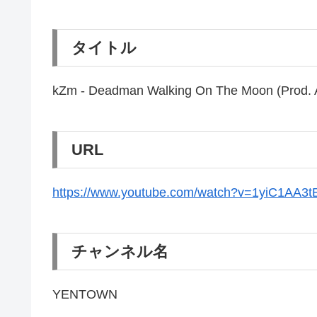
タイトル
kZm - Deadman Walking On The Moon (Prod.
URL
https://www.youtube.com/watch?v=1yiC1AA3t
チャンネル名
YENTOWN