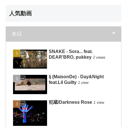
人気動画
本日
SNAKE - Sora... feat.
Videos
DEAR'BRO, pukkey
2 views
lj (MaisonDe) - Day&Night
Videos
feat.Lil Guilty
1 view
犯蔵/Darkness Rose
1 view
Videos