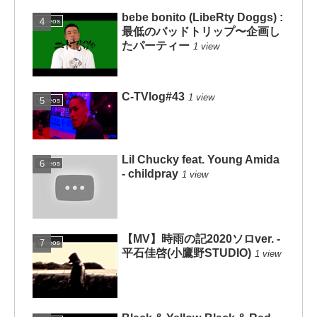
bebe bonito (LibeRty Doggs) :
Videos
最低のバッドトリップ〜企画し
たパーティー
1 view
C-TVlog#43
1 view
Videos
Lil Chucky feat. Young Amida
Videos
- childpray
1 view
【MV】時雨の記2020ソロver. -
Videos
平石佳啓(小鷹野STUDIO)
1 view