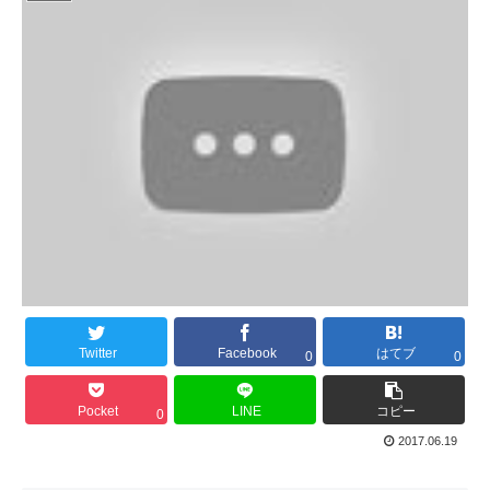
Twitter
Facebook
はてブ
0
0
Pocket
LINE
コピー
0
2017.06.19