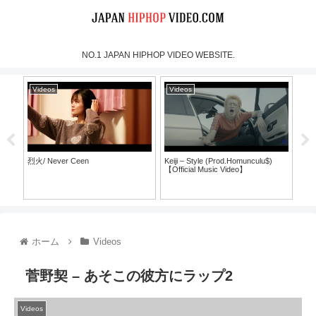
NO.1 JAPAN HIPHOP VIDEO WEBSITE.
Videos
Videos
Vi
烈火/ Never Ceen
Keiji – Style (Prod.Homunculu$)
SH
【Official Music Video】
ラ
ホーム
Videos
菅野契 – あそこの彼方にラップ2
Videos