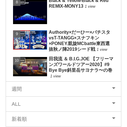
Black & Yellow-Black & Red
Videos
REMIX-MONY13
1 view
Authority×だーひー×バチスタ
Videos
vsT-TANGG×スナフキン
×PONEY.凱旋MCbattle東西選
抜秋ノ陣2019シード戦
1 view
田我流 ＆ B.I.G.JOE 【フリーマ
Videos
ンズワールドツアー2020】#9
Bye Bye斜里岳サヨナラ〜の巻
1 view
週間
ALL
新着順