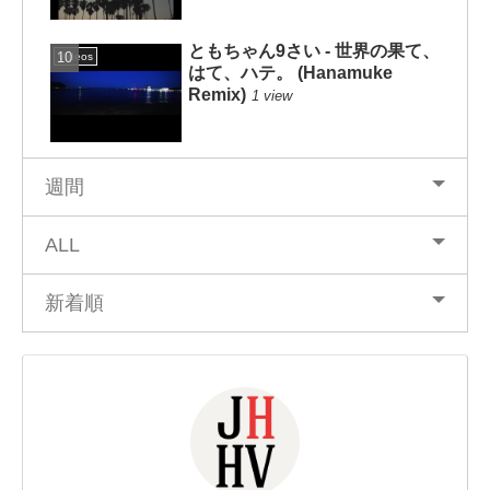
ともちゃん9さい - 世界の果て、
Videos
はて、ハテ。 (Hanamuke
Remix)
1 view
週間
ALL
新着順