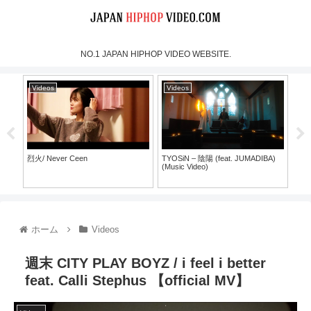
NO.1 JAPAN HIPHOP VIDEO WEBSITE.
Videos
Videos
Vi
烈火/ Never Ceen
TYOSiN – 陰陽 (feat. JUMADIBA)
Keij
(Music Video)
【Of
ホーム
Videos
週末 CITY PLAY BOYZ / i feel i better
feat. Calli Stephus 【official MV】