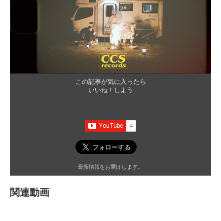
この記事が気に入ったら
いいね！しよう
最新情報をお届けします。
関連動画