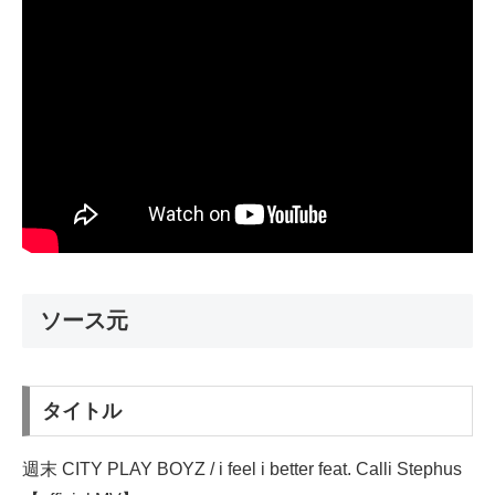
ソース元
タイトル
週末 CITY PLAY BOYZ / i feel i better feat. Calli Stephus