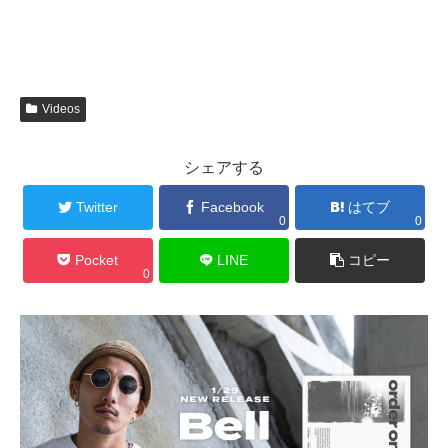
Videos
シェアする
Twitter
Facebook
はてブ
0
0
Pocket
LINE
コピー
0