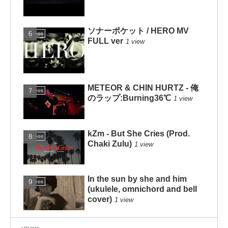
ソナーポケット / HERO MV
Videos
FULL ver
1 view
METEOR & CHIN HURTZ - 俺
Videos
のラップ:Burning36℃
1 view
kZm - But She Cries (Prod.
Videos
Chaki Zulu)
1 view
In the sun by she and him
Videos
(ukulele, omnichord and bell
cover)
1 view