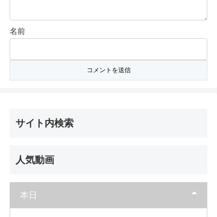
名前
サイト内検索
人気動画
本日