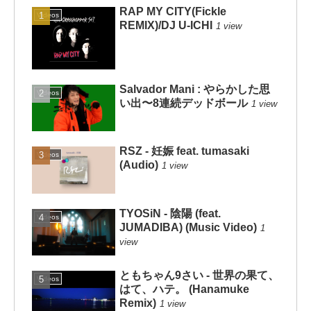
RAP MY CITY(Fickle
Videos
REMIX)/DJ U-ICHI
1 view
Salvador Mani : やらかした思
Videos
い出〜8連続デッドボール
1 view
RSZ - 妊娠 feat. tumasaki
Videos
(Audio)
1 view
TYOSiN - 陰陽 (feat.
Videos
JUMADIBA) (Music Video)
1
view
ともちゃん9さい - 世界の果て、
Videos
はて、ハテ。 (Hanamuke
Remix)
1 view