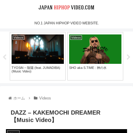
NO.1 JAPAN HIPHOP VIDEO WEBSITE.
Videos
Videos
Vi
TYOSiN – 陰陽 (feat. JUMADIBA)
SHO aka S.TIME : 神の水
Cre
(Music Video)
Live
Ore
30）
（Fo
ホーム
Videos
DAZZ – KAKEMOCHI DREAMER
【Music Video】