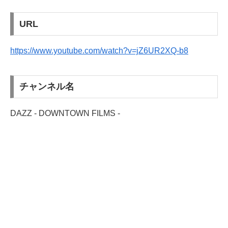
URL
https://www.youtube.com/watch?v=jZ6UR2XQ-b8
チャンネル名
DAZZ - DOWNTOWN FILMS -