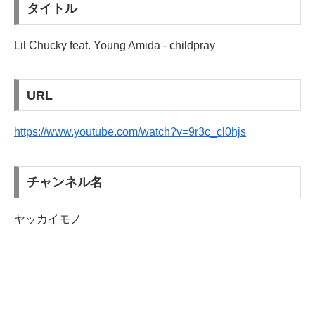
タイトル
Lil Chucky feat. Young Amida - childpray
URL
https://www.youtube.com/watch?v=9r3c_cl0hjs
チャンネル名
ヤッカイモノ