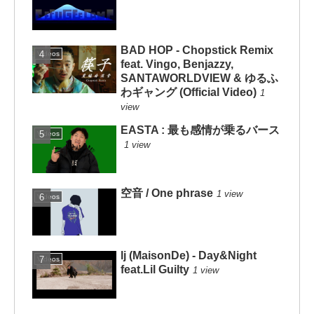
BAD HOP - Chopstick Remix
Videos
feat. Vingo, Benjazzy,
SANTAWORLDVIEW & ゆるふ
わギャング (Official Video)
1
view
EASTA : 最も感情が乗るバース
Videos
1 view
空音 / One phrase
1 view
Videos
lj (MaisonDe) - Day&Night
Videos
feat.Lil Guilty
1 view