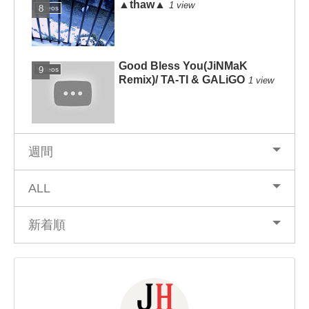
▲thaw▲
1 view
Videos
Good Bless You(JiNMaK
Videos
Remix)/ TA-TI & GALiGO
1 view
週間
ALL
新着順