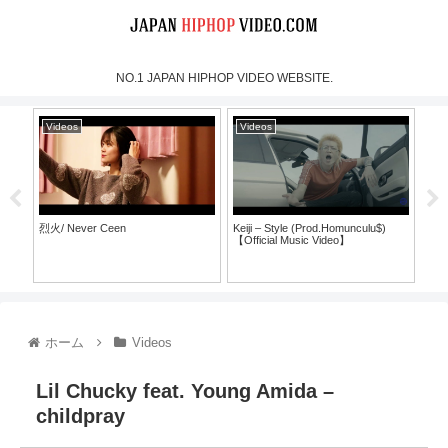
NO.1 JAPAN HIPHOP VIDEO WEBSITE.
Videos
Videos
Vi
烈火/ Never Ceen
Keiji – Style (Prod.Homunculu$)
SH
【Official Music Video】
ラ
ホーム
Videos
Lil Chucky feat. Young Amida –
childpray