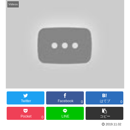
Videos
Twitter
Facebook
はてブ
0
0
Pocket
LINE
コピー
0
2019.11.02