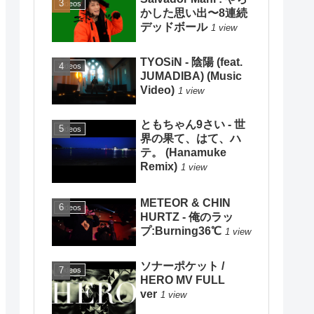
Videos
かした思い出〜8連続
デッドボール
1 view
TYOSiN - 陰陽 (feat.
Videos
JUMADIBA) (Music
Video)
1 view
ともちゃん9さい - 世
Videos
界の果て、はて、ハ
テ。 (Hanamuke
Remix)
1 view
METEOR & CHIN
Videos
HURTZ - 俺のラッ
プ:Burning36℃
1 view
ソナーポケット /
Videos
HERO MV FULL
ver
1 view