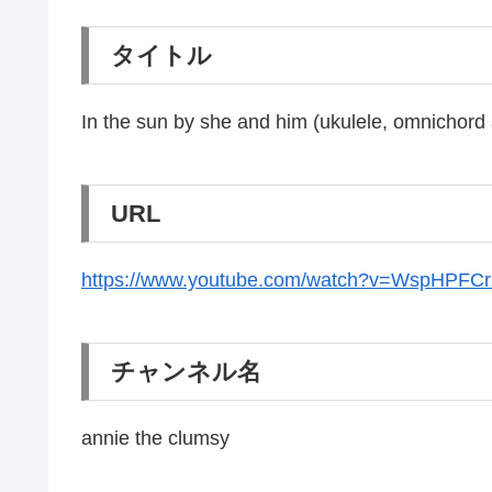
タイトル
In the sun by she and him (ukulele, omnichord 
URL
https://www.youtube.com/watch?v=WspHPFCr
チャンネル名
annie the clumsy