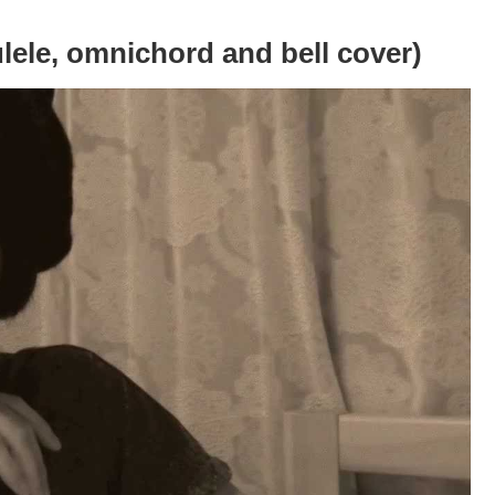
lele, omnichord and bell cover)