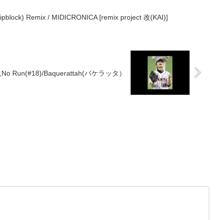
pblock) Remix / MIDICRONICA [remix project 改(KAI)]
t,No Run(#18)/Baquerattah(バケラッタ）