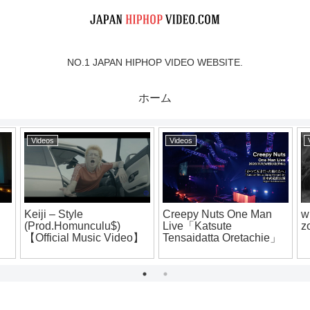
NO.1 JAPAN HIPHOP VIDEO WEBSITE.
ホーム
Videos
Videos
Keiji – Style
Creepy Nuts One Man
w
(Prod.Homunculu$)
Live「Katsute
z
【Official Music Video】
Tensaidatta Oretachie」
@Nippon Budokan （For
J-LOD LIVE）