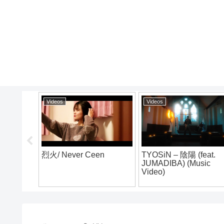
Videos
Videos
烈火/ Never Ceen
TYOSiN – 陰陽 (feat.
JUMADIBA) (Music
E vol.4
Video)