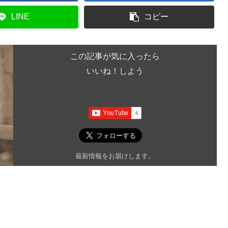
LINE
コピー
この記事が気に入ったら
いいね！しよう
最新情報をお届けします。