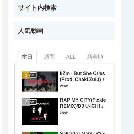
サイト内検索
人気動画
本日
週間
ALL
新着順
kZm - But She Cries
Videos
(Prod. Chaki Zulu)
1
view
RAP MY CITY(Fickle
Videos
REMIX)/DJ U-ICHI
1
view
Salvador Mani : やら