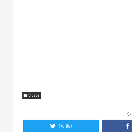
Videos
シ
Twitter