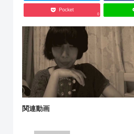
Pocket
0
関連動画