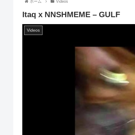
ホーム
Videos
Itaq x NNSHMEME – GULF
Videos