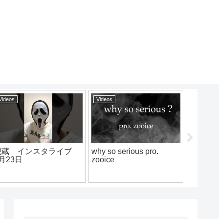
Videos
Videos
ライブ
why so serious pro.
Authority×だーひー×バ
zooice
スタvsT-TANGG×スナ
キン×PONEY.凱旋
MCbattle東西選抜秋ノ
2019シード戦