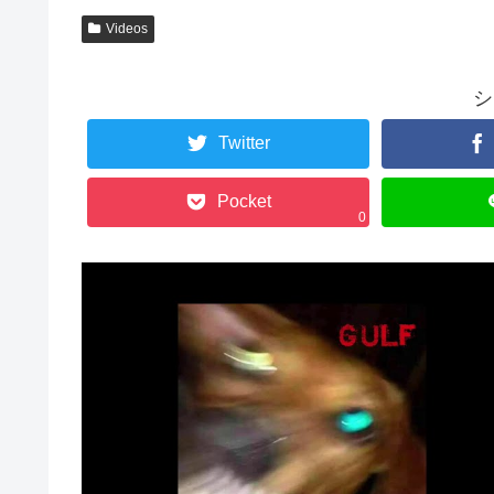
Videos
シ
Twitter
Pocket
0