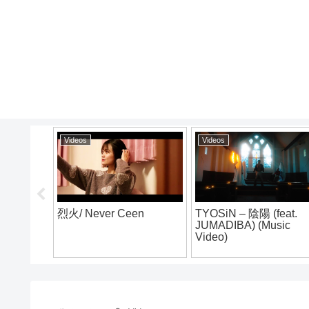
eos
Videos
Videos
 Never Ceen
TYOSiN – 陰陽 (feat.
DJ CHARI
JUMADIBA) (Music
TATSUKI 
Video)
ROUTE” Tra