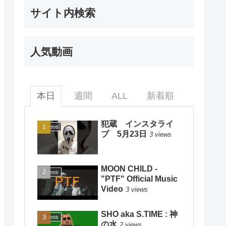
サイト内検索
人気動画
本日
週間
ALL
新着順
犯蔵 インスタライ
Videos
ブ 5月23日
3 views
MOON CHILD -
Videos
"PTF" Official Music
Video
3 views
SHO aka S.TIME : 神
Videos
の水
2 views