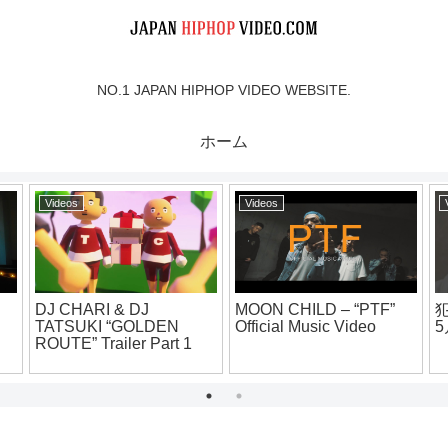
NO.1 JAPAN HIPHOP VIDEO WEBSITE.
ホーム
Videos
Videos
 & DJ
MOON CHILD – “PTF”
犯蔵 インスタ
“GOLDEN
Official Music Video
5月23日
iler Part 1