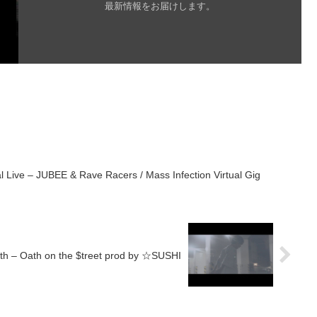
最新情報をお届けします。
 Live – JUBEE & Rave Racers / Mass Infection Virtual Gig
 – Oath on the $treet prod by ☆SUSHI