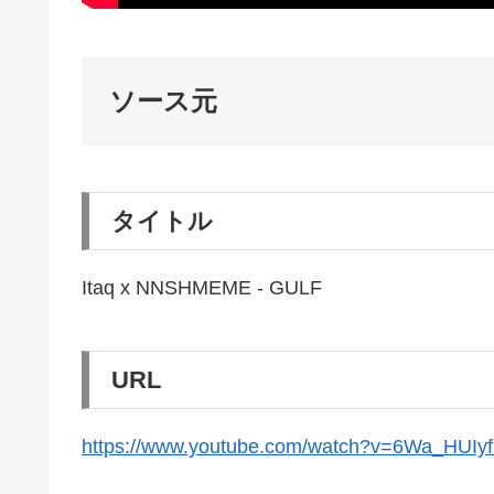
ソース元
タイトル
Itaq x NNSHMEME - GULF
URL
https://www.youtube.com/watch?v=6Wa_HUIy