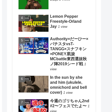
Lemon Pepper
Videos
Freestyle-Orland
Jay
1 view
Authority×だーひー×
Videos
バチスタvsT-
TANGG×スナフキン
×PONEY.凱旋
MCbattle東西選抜秋
ノ陣2019シード戦
1
view
In the sun by she
Videos
and him (ukulele,
omnichord and bell
cover)
1 view
今週のゴリちゃん2nd
Videos
#2〜フェスでたよ〜
1
view