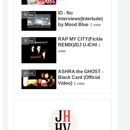
IO - No
Videos
Interviews(Interlude)
by Mood Blue
1 view
RAP MY CITY(Fickle
Videos
REMIX)/DJ U-ICHI
1
view
ASHRA the GHOST -
Videos
Black Card (Official
Video)
1 view