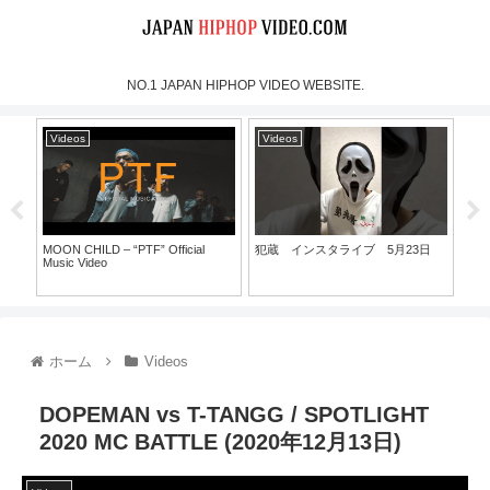
NO.1 JAPAN HIPHOP VIDEO WEBSITE.
Videos
Videos
Vi
MOON CHILD – “PTF” Official
犯蔵 インスタライブ 5月23日
DJ☆
Music Video
Vers
30）
ホーム
Videos
DOPEMAN vs T-TANGG / SPOTLIGHT
2020 MC BATTLE (2020年12月13日)