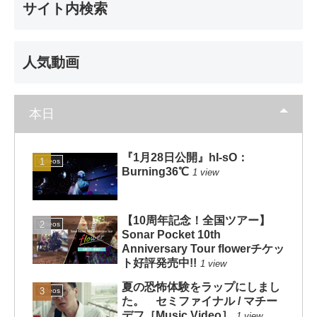
サイト内検索
人気動画
本日
『1月28日公開』hI-sO：
Videos
Burning36℃
1 view
【10周年記念！全国ツアー】
Videos
Sonar Pocket 10th
Anniversary Tour flowerチケッ
ト好評発売中!!
1 view
夏の恐怖体験をラップにしまし
Videos
た。 セミファイナル / マチー
デフ［Music Video］
1 view