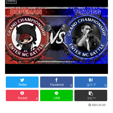
Videos
Twitter
Facebook
はてブ
0
0
Pocket
LINE
コピー
0
2021.01.03