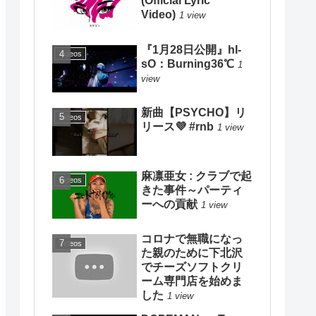
(Official Lyric
Video)
1 view
『1月28日公開』hI-
Videos
sO：Burning36℃
1
view
新曲【PSYCHO】リ
Videos
リース💜 #rnb
1 view
麻凛亜女 : クラブで起
Videos
きた事件～パーティ
ーへの貢献
1 view
コロナで無職になっ
Videos
た親のために下北沢
でチーズソフトクリ
ーム専門店を始めま
した
1 view