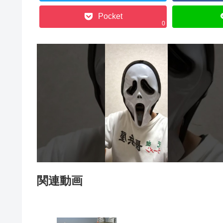
Pocket
0
関連動画