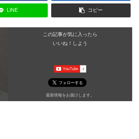
LINE
コピー
この記事が気に入ったら
いいね！しよう
最新情報をお届けします。