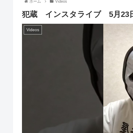
ホーム
Videos
犯蔵 インスタライブ 5月23
Videos