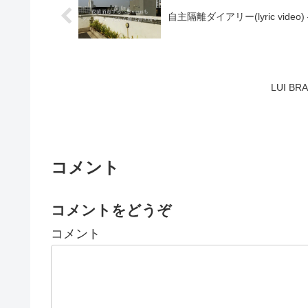
自主隔離ダイアリー(lyric video) –
LUI BR
コメント
コメントをどうぞ
コメント