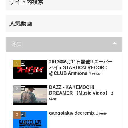
サイト内検索
人気動画
本日
2017年6月11日開催!! スーパー
Videos
ハイ x STARDOM RECORD
@CLUB Ammona
2 views
DAZZ - KAKEMOCHI
Videos
DREAMER 【Music Video】
1
view
gangstaluv deeremix
1 view
Videos