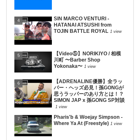
SIN MARCO VENTURI -
Videos
HATANAI ATSUSHI from
TOJIN BATTLE ROYAL
1 view
【Video⑤】NORIKIYO / 相模
Videos
川町 〜Barber Shop
Yokonaka〜
1 view
【ADRENALINE優勝】全ラッ
Videos
パー・ヘッズ必見！孫GONGが
思うラッパーのあり方とは！？
SIMON JAP x 孫GONG SP対談
1 view
Pharis'b & Woejay Simpson -
Videos
Where Ya At (Freestyle)
1 view