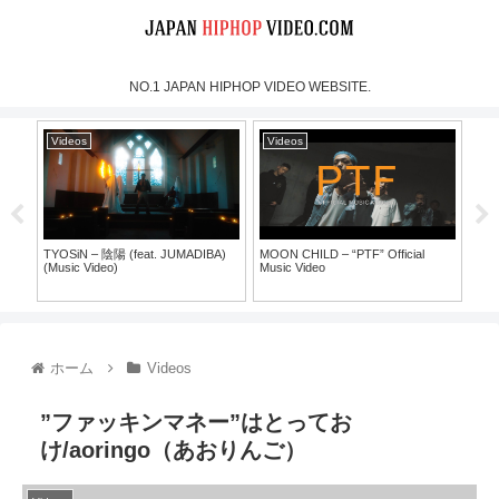
NO.1 JAPAN HIPHOP VIDEO WEBSITE.
Videos
Videos
Vi
TYOSiN – 陰陽 (feat. JUMADIBA)
MOON CHILD – “PTF” Official
犯蔵
(Music Video)
Music Video
30）
ホーム
Videos
”ファッキンマネー”はとってお
け/aoringo（あおりんご）