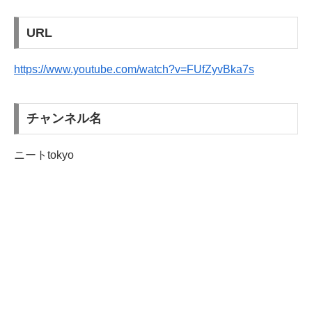
URL
https://www.youtube.com/watch?v=FUfZyvBka7s
チャンネル名
ニートtokyo