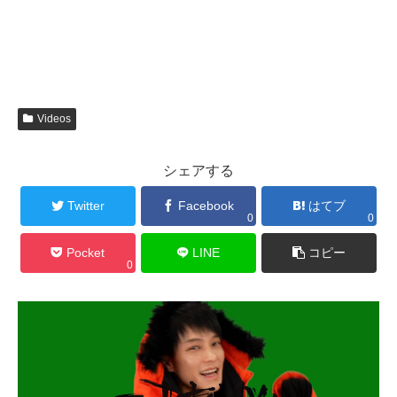
Videos
シェアする
Twitter
Facebook
はてブ
0
0
Pocket
LINE
コピー
0