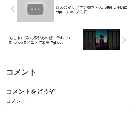
ロスのマリファナ姐ちゃん Blue Dreamz
Eiju : 大○の入り口
もし君に第六感があれば #shorts
#hiphop #アニメ #エモ #ghost
コメント
コメントをどうぞ
コメント