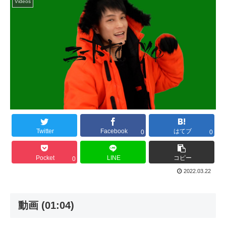
Videos
Twitter
Facebook
はてブ
0
0
Pocket
LINE
コピー
0
2022.03.22
動画 (01:04)