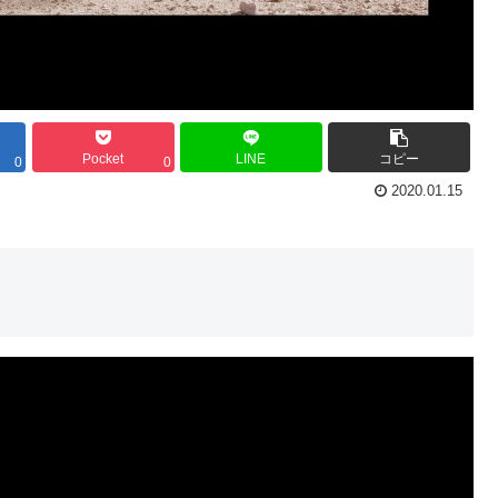
Pocket
LINE
コピー
0
0
2020.01.15