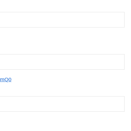
IMmQ0