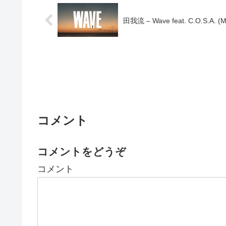
田我流 – Wave feat. C.O.S.A. (M
コメント
コメントをどうぞ
コメント