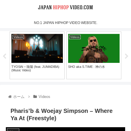
NO.1 JAPAN HIPHOP VIDEO WEBSITE.
Videos
Videos
Vi
TYOSiN – 陰陽 (feat. JUMADIBA)
SHO aka S.TIME : 神の水
BES
(Music Video)
SHO
30）
ホーム
Videos
Pharis’b & Woejay Simpson – Where
Ya At (Freestyle)