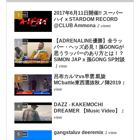
2017年6月11日開催!! スーパー
Videos
ハイ x STARDOM RECORD
@CLUB Ammona
2 views
【ADRENALINE優勝】全ラッ
Videos
パー・ヘッズ必見！孫GONGが
思うラッパーのあり方とは！？
SIMON JAP x 孫GONG SP対談
1 view
呂布カルマvs早雲.凱旋
Videos
MCbattle東西選抜秋ノ陣2019
1
view
DAZZ - KAKEMOCHI
Videos
DREAMER 【Music Video】
1
view
gangstaluv deeremix
1 view
Videos