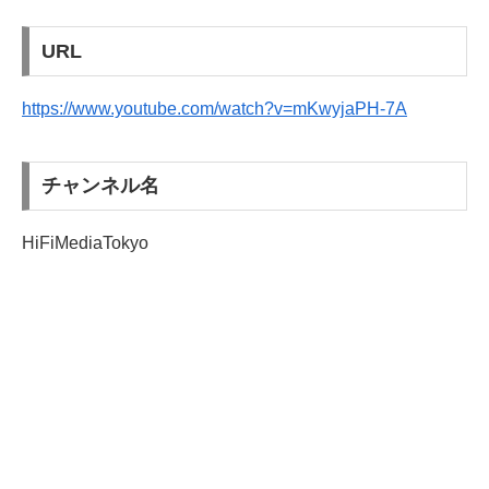
URL
https://www.youtube.com/watch?v=mKwyjaPH-7A
チャンネル名
HiFiMediaTokyo