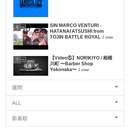
SIN MARCO VENTURI -
Videos
HATANAI ATSUSHI from
TOJIN BATTLE ROYAL
1 view
【Video⑤】NORIKIYO / 相模
Videos
川町 〜Barber Shop
Yokonaka〜
1 view
週間
ALL
新着順