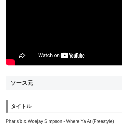
ソース元
タイトル
Pharis'b & Woejay Simpson - Where Ya At (Freestyle)