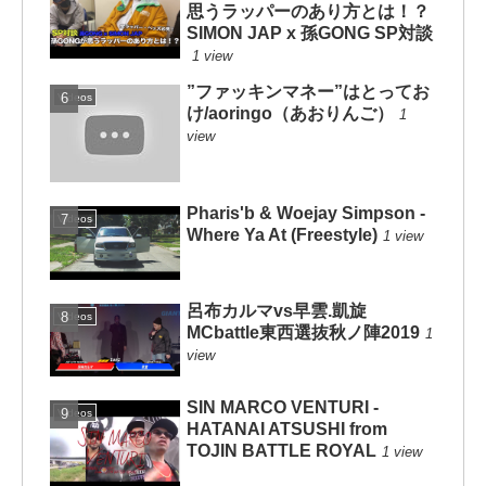
思うラッパーのあり方とは！？
SIMON JAP x 孫GONG SP対談
1 view
”ファッキンマネー”はとってお
Videos
け/aoringo（あおりんご）
1
view
Pharis'b & Woejay Simpson -
Videos
Where Ya At (Freestyle)
1 view
呂布カルマvs早雲.凱旋
Videos
MCbattle東西選抜秋ノ陣2019
1
view
SIN MARCO VENTURI -
Videos
HATANAI ATSUSHI from
TOJIN BATTLE ROYAL
1 view