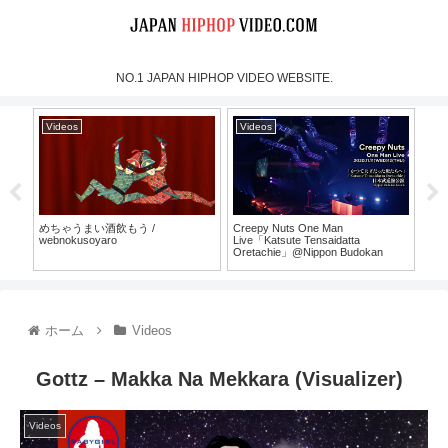
NO.1 JAPAN HIPHOP VIDEO WEBSITE.
Videos
Videos
Vi
めちゃうまい酒飲もう /
Creepy Nuts One Man
BES
webnokusoyaro
Live「Katsute Tensaidatta
SHO
Oretachie」@Nippon Budokan
30）
（For J-LOD LIVE）
ホーム
Videos
Gottz – Makka Na Mekkara (Visualizer)
Videos