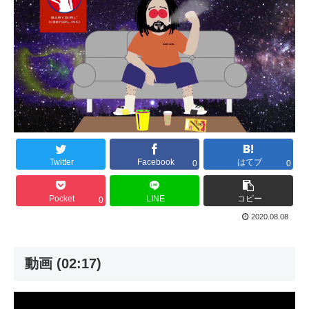
Twitter
Facebook
はてブ
0
0
Pocket
LINE
コピー
0
2020.08.08
動画 (02:17)