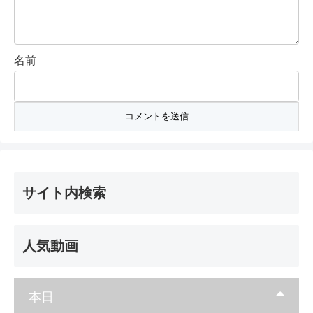
名前
サイト内検索
人気動画
本日