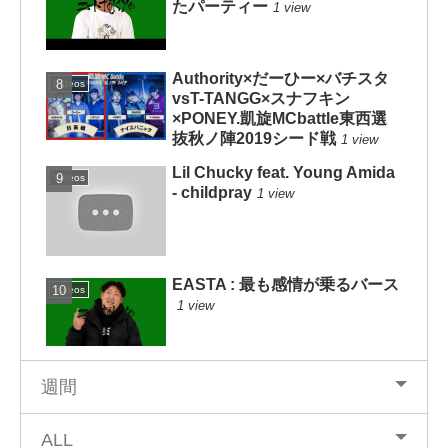
たパーティー
1 view
Authority×だーひー×バチスタ
Videos
vsT-TANGG×スナフキン
×PONEY.凱旋MCbattle東西選
抜秋ノ陣2019シード戦
1 view
Lil Chucky feat. Young Amida
Videos
- childpray
1 view
EASTA : 最も感情が乗るバース
Videos
1 view
週間
ALL