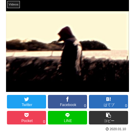
Videos
Twitter
Facebook
はてブ
0
0
Pocket
LINE
コピー
0
2020.01.10