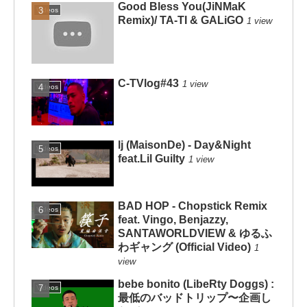
Good Bless You(JiNMaK
Videos
Remix)/ TA-TI & GALiGO
1 view
C-TVlog#43
1 view
Videos
lj (MaisonDe) - Day&Night
Videos
feat.Lil Guilty
1 view
BAD HOP - Chopstick Remix
Videos
feat. Vingo, Benjazzy,
SANTAWORLDVIEW & ゆるふ
わギャング (Official Video)
1
view
bebe bonito (LibeRty Doggs) :
Videos
最低のバッドトリップ〜企画し