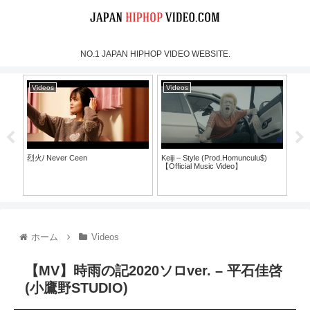
NO.1 JAPAN HIPHOP VIDEO WEBSITE.
Videos
Videos
Vi
烈火/ Never Ceen
Keiji – Style (Prod.Homunculu$)
NIdr
【Official Music Video】
@T
ホーム
Videos
【MV】時雨の記2020ソロver. – 平石佳啓
(小鷹野STUDIO)