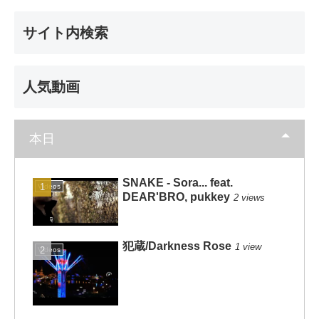
サイト内検索
人気動画
本日
SNAKE - Sora... feat.
Videos
DEAR'BRO, pukkey
2 views
犯蔵/Darkness Rose
1 view
Videos