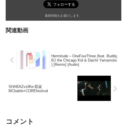
最新情報をお届けします。
関連動画
Hermitude – OneFourThree (feat. Buddy,
BJ the Chicago Kid & Daichi Yamamoto
) [Remix] (Audio)
SHABAZvs9for.凱旋
MCbattle×COREfestival
コメント