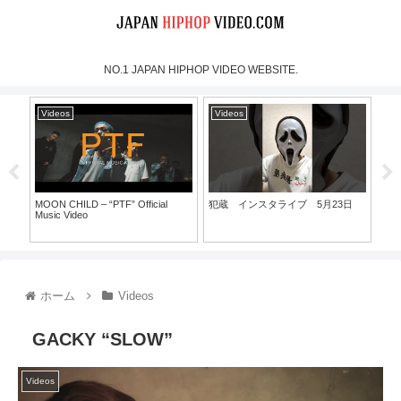
NO.1 JAPAN HIPHOP VIDEO WEBSITE.
Videos
Videos
Vi
MOON CHILD – “PTF” Official
犯蔵 インスタライブ 5月23日
晋平
Music Video
西選
ホーム
Videos
GACKY “SLOW”
Videos