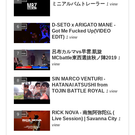
ミニアルバムトレーラー
1 view
D-SETO x ARIGATO MANE -
Videos
Got Me Fucked Up(VIDEO
EDIT)
1 view
呂布カルマvs早雲.凱旋
Videos
MCbattle東西選抜秋ノ陣2019
1
view
SIN MARCO VENTURI -
Videos
HATANAI ATSUSHI from
TOJIN BATTLE ROYAL
1 view
RICK NOVA - 南無阿弥陀仏 (
Videos
Live Session) | Savanna City
1
view