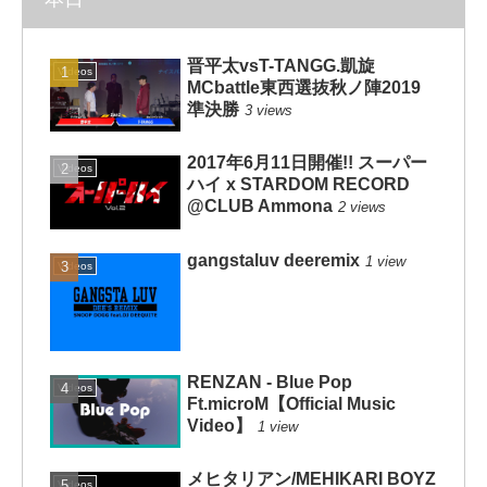
晋平太vsT-TANGG.凱旋
Videos
MCbattle東西選抜秋ノ陣2019
準決勝
3 views
2017年6月11日開催!! スーパー
Videos
ハイ x STARDOM RECORD
@CLUB Ammona
2 views
gangstaluv deeremix
1 view
Videos
RENZAN - Blue Pop
Videos
Ft.microM【Official Music
Video】
1 view
メヒタリアン/MEHIKARI BOYZ
Videos