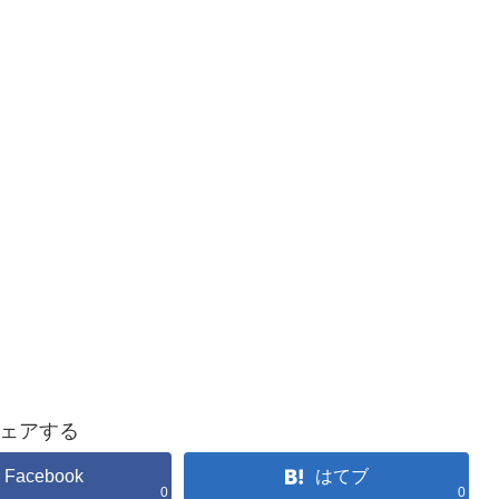
ェアする
Facebook
はてブ
0
0