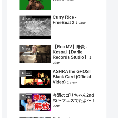
Curry Rice -
Videos
FreeBeat 2
1 view
【Rec MV】陽炎 -
Videos
Kespai【Darlle
Records Studio】
1
view
ASHRA the GHOST -
Videos
Black Card (Official
Video)
1 view
今週のゴリちゃん2nd
Videos
#2〜フェスでたよ〜
1
view