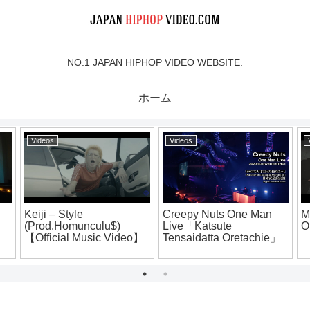
NO.1 JAPAN HIPHOP VIDEO WEBSITE.
ホーム
Videos
Videos
Keiji – Style
Creepy Nuts One Man
M
(Prod.Homunculu$)
Live「Katsute
O
【Official Music Video】
Tensaidatta Oretachie」
@Nippon Budokan （For
J-LOD LIVE）