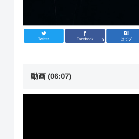
Twitter
Facebook
はてブ
0
動画 (06:07)