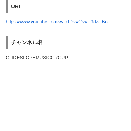
URL
https://www.youtube.com/watch?v=CswT3dwjfBo
チャンネル名
GLIDESLOPEMUSICGROUP