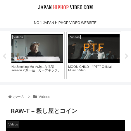
NO.1 JAPAN HIPHOP VIDEO WEBSITE.
Videos
Videos
Vi
No Smoking Me の為になる話
MOON CHILD – “PTF” Official
犯蔵
season 2 第一話「カーフキック」
Music Video
30）
ホーム
Videos
RAW-T – 殺し屋とコイン
Videos