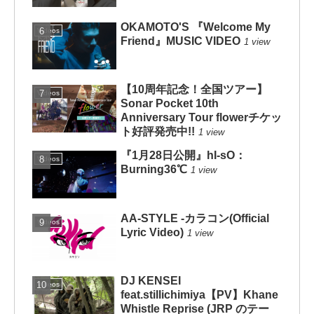
OKAMOTO'S 『Welcome My
Videos
Friend』MUSIC VIDEO
1 view
【10周年記念！全国ツアー】
Videos
Sonar Pocket 10th
Anniversary Tour flowerチケッ
ト好評発売中!!
1 view
『1月28日公開』hI-sO：
Videos
Burning36℃
1 view
AA-STYLE -カラコン(Official
Videos
Lyric Video)
1 view
DJ KENSEI
Videos
feat.stillichimiya【PV】Khane
Whistle Reprise (JRP のテー