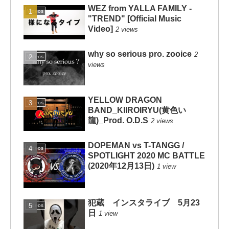
WEZ from YALLA FAMILY -
Videos
"TREND" [Official Music
Video]
2 views
why so serious pro. zooice
2
Videos
views
YELLOW DRAGON
Videos
BAND_KIIROIRYU(黄色い
龍)_Prod. O.D.S
2 views
DOPEMAN vs T-TANGG /
Videos
SPOTLIGHT 2020 MC BATTLE
(2020年12月13日)
1 view
犯蔵 インスタライブ 5月23
Videos
日
1 view