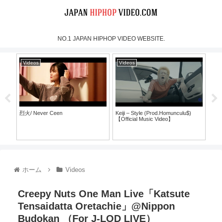
NO.1 JAPAN HIPHOP VIDEO WEBSITE.
Videos
Videos
Vi
烈火/ Never Ceen
Keiji – Style (Prod.Homunculu$)
NIdr
【Official Music Video】
@T
ホーム
Videos
Creepy Nuts One Man Live「Katsute
Tensaidatta Oretachie」@Nippon
Budokan （For J-LOD LIVE）