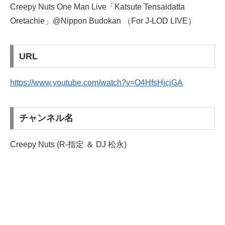
Creepy Nuts One Man Live「Katsute Tensaidatta
Oretachie」@Nippon Budokan （For J-LOD LIVE）
URL
https://www.youtube.com/watch?v=O4HfsHjcjGA
チャンネル名
Creepy Nuts (R-指定 ＆ DJ 松永)