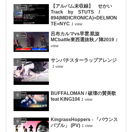
【アルバム未収録】 せかい
Videos
Track by STUTS /
894(MIDICRONICA)+DELMON
TE=NYC
1 view
呂布カルマvs早雲.凱旋
Videos
MCbattle東西選抜秋ノ陣2019
1
view
サンパチスターラップアレンジ
Videos
1 view
BUFFALOMAN / 破壊の賛美歌
Videos
feat KING104
1 view
KingrassHoppers - 「バウンス
Videos
バブル」 (PV)
1 view