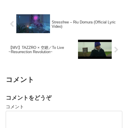
Stressfree – Riu Domura (Official Lyric
Video)
【MV】TAZZRO × 空廻／To Live
~Resurrection Revolution~
コメント
コメントをどうぞ
コメント