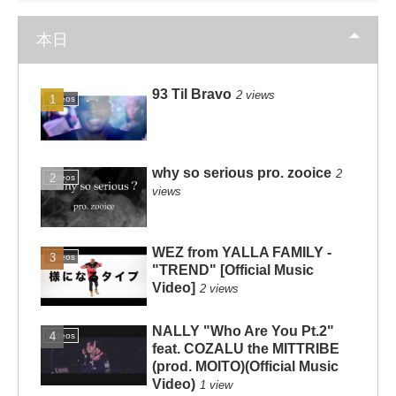
本日
93 Til Bravo
2 views
Videos
why so serious pro. zooice
2
Videos
views
WEZ from YALLA FAMILY -
Videos
"TREND" [Official Music
Video]
2 views
NALLY "Who Are You Pt.2"
Videos
feat. COZALU the MITTRIBE
(prod. MOITO)(Official Music
Video)
1 view