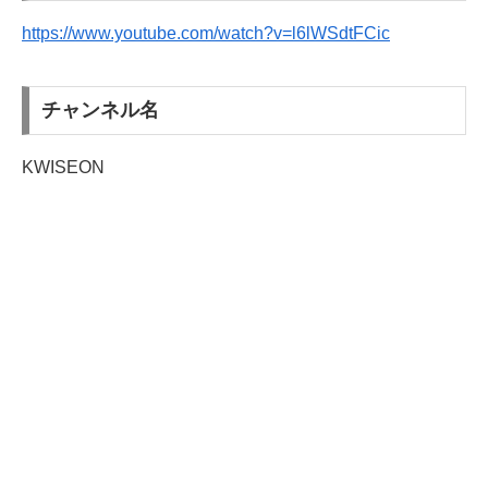
https://www.youtube.com/watch?v=l6lWSdtFCic
チャンネル名
KWISEON