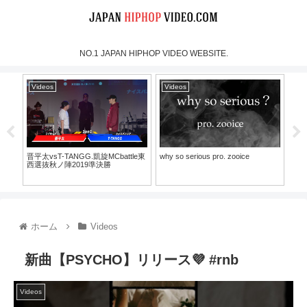
NO.1 JAPAN HIPHOP VIDEO WEBSITE.
Videos
Videos
Vi
晋平太vsT-TANGG.凱旋MCbattle東
why so serious pro. zooice
Au
西選抜秋ノ陣2019準決勝
TA
MC
ド
ホーム
Videos
新曲【PSYCHO】リリース💜 #rnb
Videos