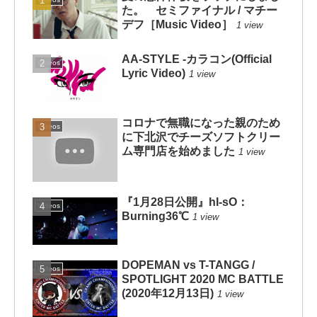
た。 セミファイナル / マチー
デフ［Music Video］
1 view
AA-STYLE -カラコン(Official
Videos
Lyric Video)
1 view
コロナで無職になった親のため
Videos
に下北沢でチーズソフトクリー
ム専門店を始めました
1 view
『1月28日公開』hI-sO：
Videos
Burning36℃
1 view
DOPEMAN vs T-TANGG /
Videos
SPOTLIGHT 2020 MC BATTLE
(2020年12月13日)
1 view