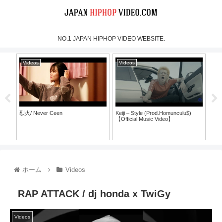
NO.1 JAPAN HIPHOP VIDEO WEBSITE.
Videos
Videos
Vi
烈火/ Never Ceen
Keiji – Style (Prod.Homunculu$)
SH
【Official Music Video】
ラ
ホーム
Videos
RAP ATTACK / dj honda x TwiGy
Videos