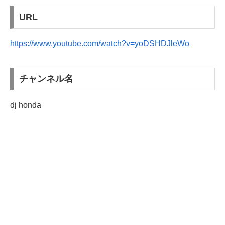
URL
https://www.youtube.com/watch?v=yoDSHDJleWo
チャンネル名
dj honda