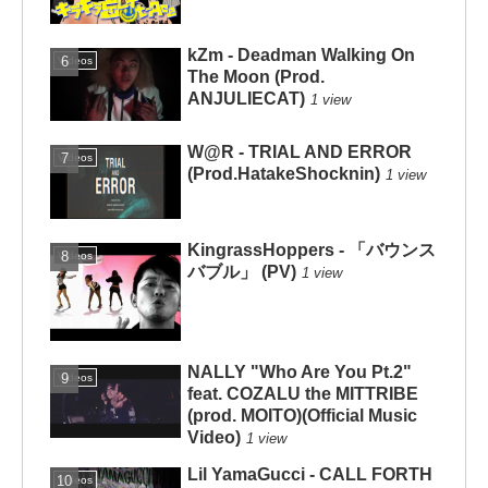
kZm - Deadman Walking On
Videos
The Moon (Prod.
ANJULIECAT)
1 view
W@R - TRIAL AND ERROR
Videos
(Prod.HatakeShocknin)
1 view
KingrassHoppers - 「バウンス
Videos
バブル」 (PV)
1 view
NALLY "Who Are You Pt.2"
Videos
feat. COZALU the MITTRIBE
(prod. MOITO)(Official Music
Video)
1 view
Lil YamaGucci - CALL FORTH
Videos