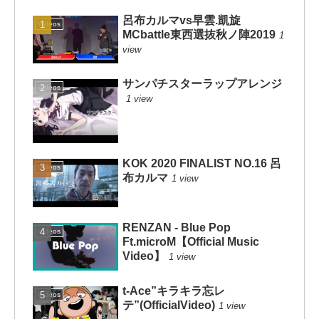
呂布カルマvs早雲.凱旋
Videos
MCbattle東西選抜秋ノ陣2019
1
view
サンパチスターラップアレンジ
Videos
1 view
KOK 2020 FINALIST NO.16 呂
Videos
布カルマ
1 view
RENZAN - Blue Pop
Videos
Ft.microM【Official Music
Video】
1 view
t-Ace”キラキラ忘レ
Videos
テ”(OfficialVideo)
1 view