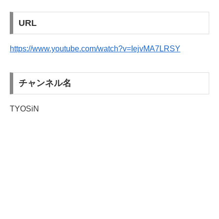
URL
https://www.youtube.com/watch?v=IejvMA7LRSY
チャンネル名
TYOSiN