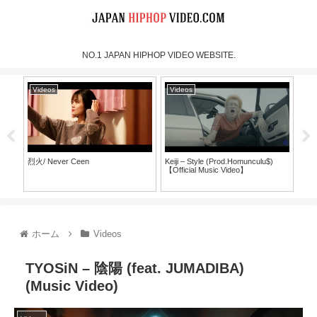
NO.1 JAPAN HIPHOP VIDEO WEBSITE.
Videos
Videos
Vi
烈火/ Never Ceen
Keiji – Style (Prod.Homunculu$)
SH
【Official Music Video】
ラ
ホーム
Videos
TYOSiN – 陰陽 (feat. JUMADIBA)
(Music Video)