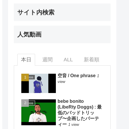
サイト内検索
人気動画
本日
週間
ALL
新着順
空音 / One phrase
1
Videos
view
bebe bonito
Videos
(LibeRty Doggs) : 最
低のバッドトリッ
プ〜企画したパーテ
ィー
1 view