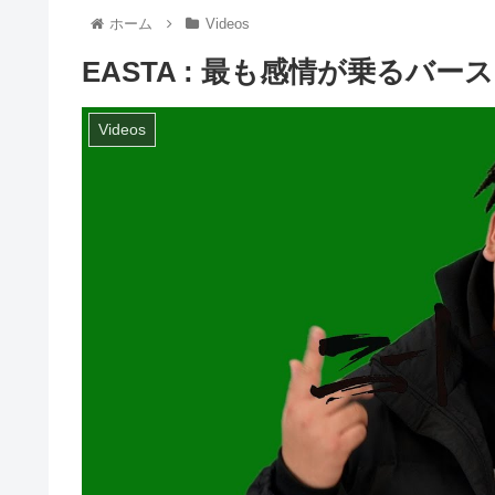
ホーム
Videos
EASTA : 最も感情が乗るバース
Videos