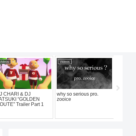
Videos
Videos
Videos
J CHARI & DJ
why so serious pro.
八咫烏.v
ATSUKI “GOLDEN
zooice
battl
OUTE” Trailer Part 1
2019.