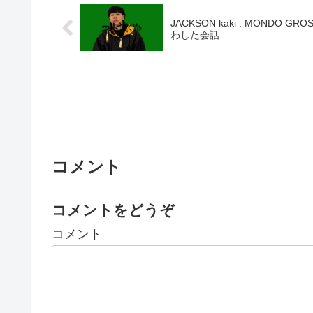
JACKSON kaki : MON
わした会話
コメント
コメントをどうぞ
コメント