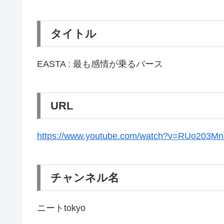
タイトル
EASTA : 最も感情が乗るバース
URL
https://www.youtube.com/watch?v=RUo203M
チャンネル名
ニートtokyo