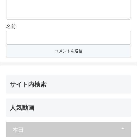
名前
サイト内検索
人気動画
本日