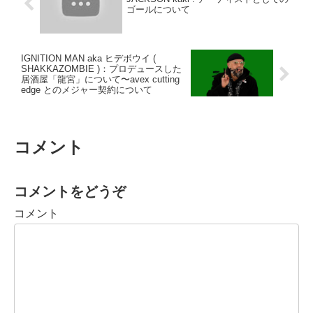
ゴールについて
IGNITION MAN aka ヒデボウイ (
SHAKKAZOMBIE )：プロデュースした
居酒屋「龍宮」について〜avex cutting
edge とのメジャー契約について
コメント
コメントをどうぞ
コメント