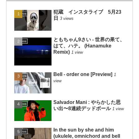
犯蔵 インスタライブ 5月23
Videos
日
3 views
ともちゃん9さい - 世界の果て、
Videos
はて、ハテ。 (Hanamuke
Remix)
1 view
Bell - order one [Preview]
1
Videos
view
Salvador Mani : やらかした思
Videos
い出〜8連続デッドボール
1 view
In the sun by she and him
Videos
(ukulele, omnichord and bell