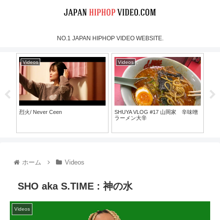
NO.1 JAPAN HIPHOP VIDEO WEBSITE.
Videos
Videos
Vi
烈火/ Never Ceen
SHUYA VLOG #17 山岡家 辛味噌
Cre
ラーメン大辛
Live
Ore
（Fo
ホーム
Videos
SHO aka S.TIME : 神の水
Videos