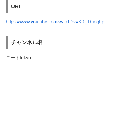
URL
https://www.youtube.com/watch?v=K0l_RtiqgLg
チャンネル名
ニートtokyo