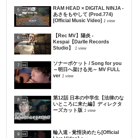
RAM HEAD × DIGITAL NINJA -
Videos
あさをもやして (Prod.774)
[Official Music Video]
1 view
【Rec MV】陽炎 -
Videos
Kespai【Darlle Records
Studio】
1 view
ソナーポケット / Song for you
Videos
～明日へ架ける光～ MV FULL
ver
1 view
第12話 日本の中学生【法律のな
Videos
いところに来た編】ディレクタ
ーズカット版
1 view
輪入道 - 覚悟決めたら[Official
Videos