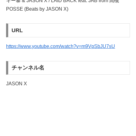
キー暴 & JASON X / LAID BACK feat. JAB from 高槻
POSSE (Beats by JASON X)
URL
https://www.youtube.com/watch?v=m9VpSbJU7sU
チャンネル名
JASON X