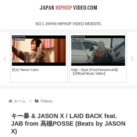
NO.1 JAPAN HIPHOP VIDEO WEBSITE.
Videos
Videos
Vi
烈火/ Never Ceen
Keiji – Style (Prod.Homunculu$)
Cre
【Official Music Video】
Live
Ore
（Fo
ホーム
Videos
キー暴 & JASON X / LAID BACK feat.
JAB from 高槻POSSE (Beats by JASON
X)