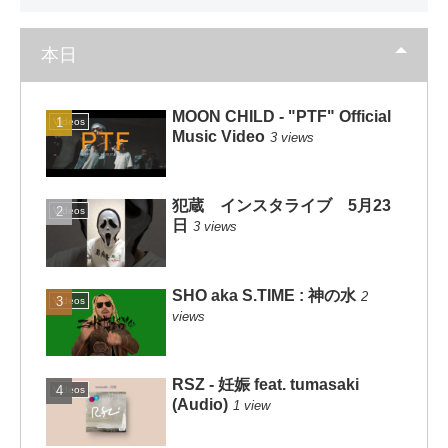
本日
MOON CHILD - "PTF" Official
Videos
Music Video
3 views
犯蔵 インスタライブ 5月23
Videos
日
3 views
SHO aka S.TIME : 神の水
2
Videos
views
RSZ - 妊娠 feat. tumasaki
Videos
(Audio)
1 view