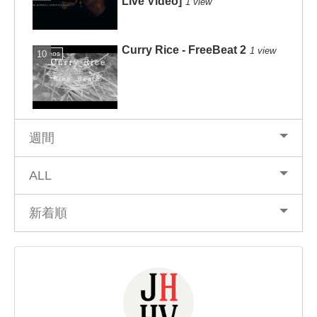
Live Video]
1 view
Curry Rice - FreeBeat 2
1 view
Videos
週間
ALL
新着順