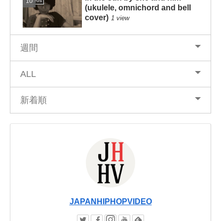
Videos
(ukulele, omnichord and bell
cover)
1 view
週間
ALL
新着順
JAPANHIPHOPVIDEO