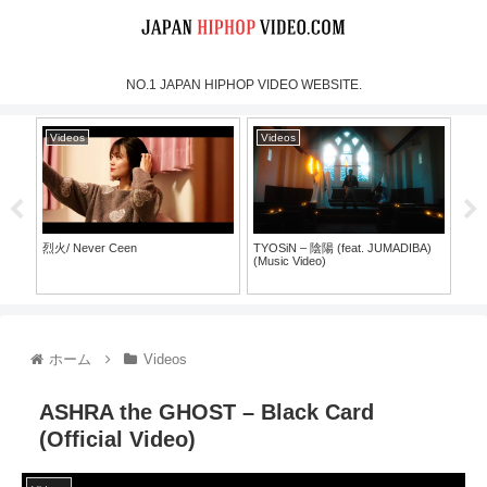
NO.1 JAPAN HIPHOP VIDEO WEBSITE.
Videos
Videos
Vi
烈火/ Never Ceen
TYOSiN – 陰陽 (feat. JUMADIBA)
SHO
(Music Video)
30）
ホーム
Videos
ASHRA the GHOST – Black Card
(Official Video)