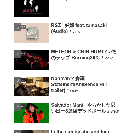
RSZ - 妊娠 feat. tumasaki
Videos
(Audio)
1 view
METEOR & CHIN HURTZ - 俺
Videos
のラップ:Burning36℃
1 view
Nahman x 森羅
Videos
Statement(Ambience Hill
trailer)
1 view
Salvador Mani : やらかした思
Videos
い出〜8連続デッドボール
1 view
In the sun by she and him