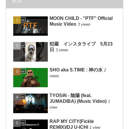
本日
MOON CHILD - "PTF" Official
Videos
Music Video
3 views
犯蔵 インスタライブ 5月23
Videos
日
3 views
SHO aka S.TIME : 神の水
2
Videos
views
TYOSiN - 陰陽 (feat.
Videos
JUMADIBA) (Music Video)
1
view
RAP MY CITY(Fickle
Videos
REMIX)/DJ U-ICHI
1 view