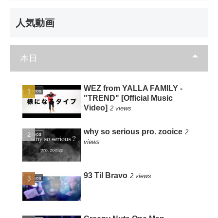
人気動画
本日
WEZ from YALLA FAMILY -
Videos
"TREND" [Official Music
Video]
2 views
why so serious pro. zooice
2
Videos
views
93 Til Bravo
2 views
Videos