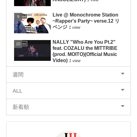
Live @ Monochrome Station
Videos
~Rapper's Party~ verse.12 リ
ベンジ
1 view
NALLY "Who Are You Pt.2"
Videos
feat. COZALU the MITTRIBE
(prod. MOITO)(Official Music
Video)
1 view
週間
ALL
新着順