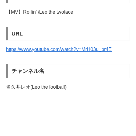
【MV】Rollin' /Leo the twoface
URL
https://www.youtube.com/watch?v=MrH03u_br4E
チャンネル名
名久井レオ(Leo the football)