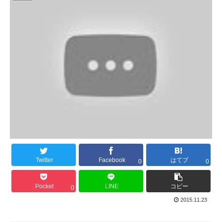
Twitter
Facebook
はてブ
0
0
Pocket
LINE
コピー
0
2015.11.23