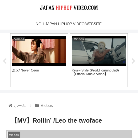
NO.1 JAPAN HIPHOP VIDEO WEBSITE.
Videos
Videos
Vi
烈火/ Never Ceen
Keiji – Style (Prod.Homunculu$)
SH
【Official Music Video】
ラ
ホーム
Videos
【MV】Rollin’ /Leo the twoface
Videos