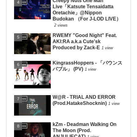
Creepy Nuts One Man
Videos
Live「Katsute Tensaidatta
Oretachie」@Nippon
Budokan （For J-LOD LIVE）
2 views
RWEMY "Good Night" Feat.
Videos
AKI:RA a.k.a Cute'sk
Produced by Zack-E
1 view
KingrassHoppers - 「バウンス
Videos
バブル」 (PV)
1 view
W@R - TRIAL AND ERROR
Videos
(Prod.HatakeShocknin)
1 view
kZm - Deadman Walking On
Videos
The Moon (Prod.
ANJULIECAT)
1 view