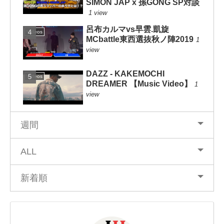
SIMON JAP x 孫GONG SP対談
1 view
呂布カルマvs早雲.凱旋
Videos
MCbattle東西選抜秋ノ陣2019
1
view
DAZZ - KAKEMOCHI
Videos
DREAMER 【Music Video】
1
view
週間
ALL
新着順