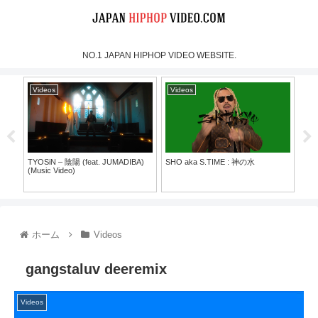
NO.1 JAPAN HIPHOP VIDEO WEBSITE.
Videos
Videos
Vi
TYOSiN – 陰陽 (feat. JUMADIBA)
SHO aka S.TIME : 神の水
Cre
(Music Video)
Live
Ore
30）
（Fo
ホーム
Videos
gangstaluv deeremix
Videos