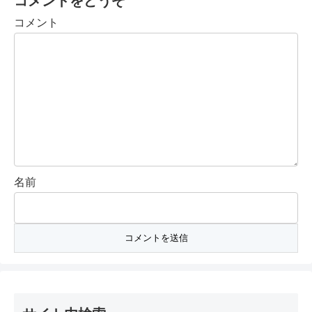
コメントをどうぞ
コメント
名前