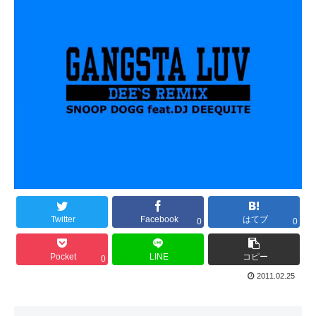
Twitter
Facebook
はてブ
0
0
Pocket
LINE
コピー
0
2011.02.25