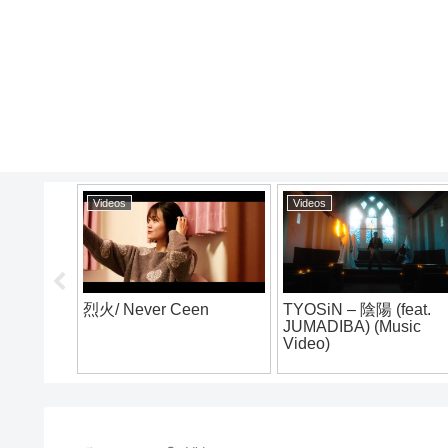
Videos
Videos
Vid
TYOSiN – 陰陽 (feat.
SHUYA VLOG #17 山岡
Cre
JUMADIBA) (Music
家 辛味噌ラーメン大辛
Liv
Video)
Ten
@Ni
J-L