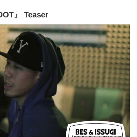
OOT』 Teaser