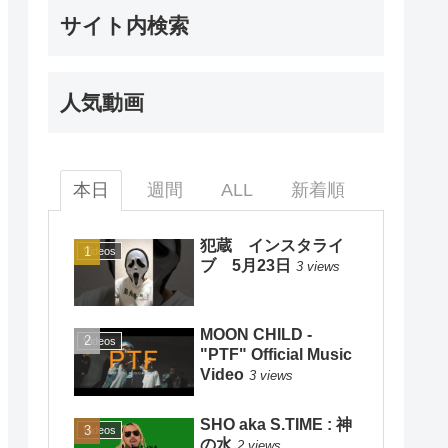
サイト内検索
人気動画
本日
週間
ALL
新着順
犯蔵 インスタライ
Videos
ブ 5月23日
3 views
MOON CHILD -
Videos
"PTF" Official Music
Video
3 views
SHO aka S.TIME : 神
Videos
の水
2 views