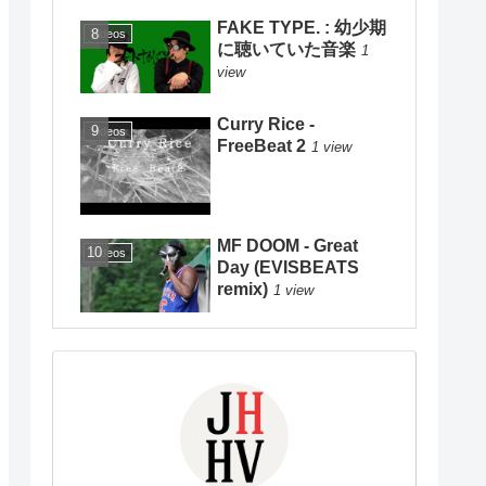
FAKE TYPE. : 幼少期
Videos
に聴いていた音楽
1
view
Curry Rice -
Videos
FreeBeat 2
1 view
MF DOOM - Great
Videos
Day (EVISBEATS
remix)
1 view