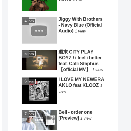
Jiggy With Brothers
Videos
- Navy Blue (Official
Audio)
1 view
週末 CITY PLAY
Videos
BOYZ / i feel i better
feat. Calli Stephus
【official MV】
1 view
I LOVE MY NEWERA
Videos
AKLO feat KLOOZ
1
view
Bell - order one
Videos
[Preview]
1 view