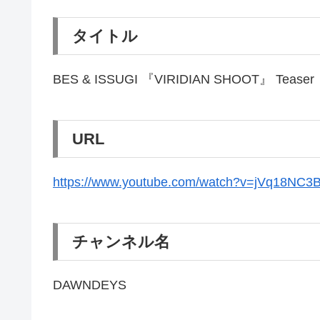
タイトル
BES & ISSUGI 『VIRIDIAN SHOOT』 Teaser
URL
https://www.youtube.com/watch?v=jVq18NC3
チャンネル名
DAWNDEYS