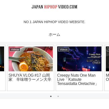
NO.1 JAPAN HIPHOP VIDEO WEBSITE.
ホーム
eos
Videos
Videos
epy Nuts One Man
MOON CHILD – “PTF”
犯蔵 イ
e「Katsute
Official Music Video
5月23日
saidatta Oretachie」
ppon Budokan （For
OD LIVE）