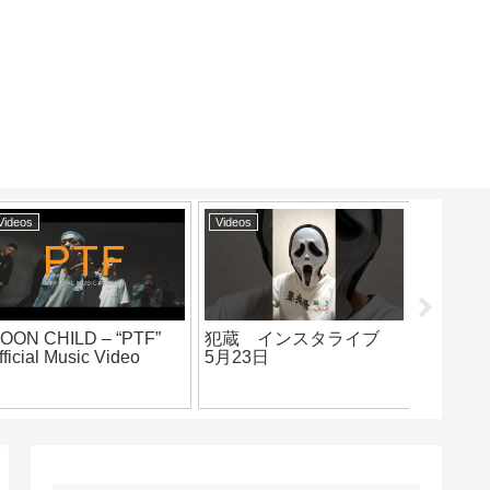
Videos
Videos
ンスタライブ
why so serious pro.
Authority×だー
zooice
スタvsT-TANG
キン×PONEY.凱
MCbattle東西
2019シード戦