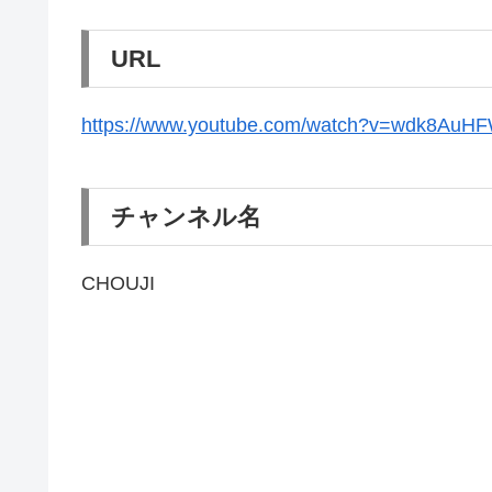
URL
https://www.youtube.com/watch?v=wdk8AuH
チャンネル名
CHOUJI