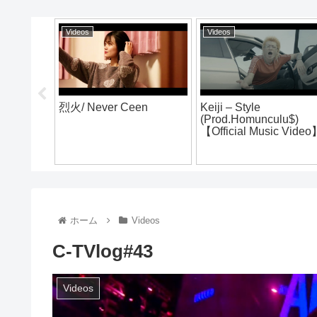
Videos
Videos
烈火/ Never Ceen
Keiji – Style
(Prod.Homunculu$)
E vol.4
【Official Music Vide
ホーム
Videos
C-TVlog#43
Videos