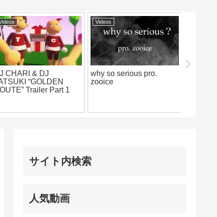
Videos
Videos
Videos
J CHARI & DJ
why so serious pro.
八咫烏.v
ATSUKI “GOLDEN
zooice
battl
OUTE” Trailer Part 1
2019.
サイト内検索
人気動画