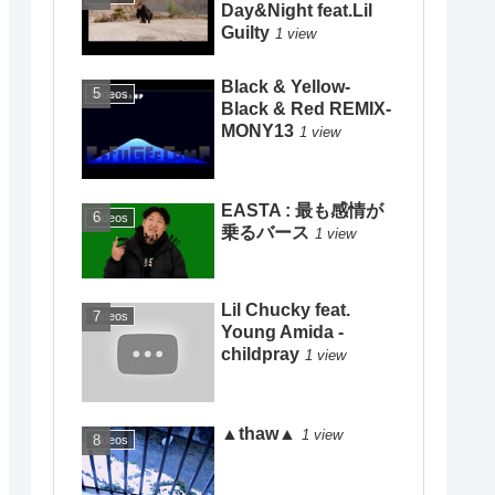
Day&Night feat.Lil
Guilty
1 view
Black & Yellow-
Videos
Black & Red REMIX-
MONY13
1 view
EASTA : 最も感情が
Videos
乗るバース
1 view
Lil Chucky feat.
Videos
Young Amida -
childpray
1 view
▲thaw▲
1 view
Videos