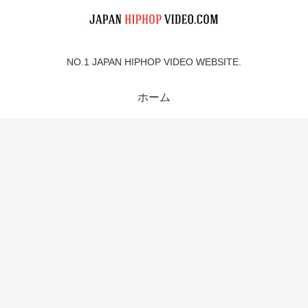
NO.1 JAPAN HIPHOP VIDEO WEBSITE.
ホーム