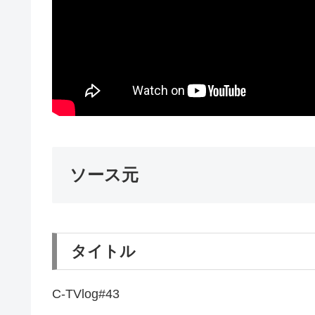
ソース元
タイトル
C-TVlog#43