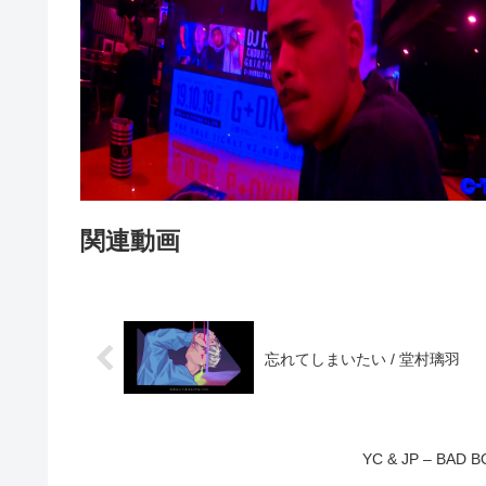
関連動画
忘れてしまいたい / 堂村璃羽
YC & JP – BAD BOY