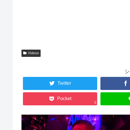
Videos
シ
Twitter
Pocket
0