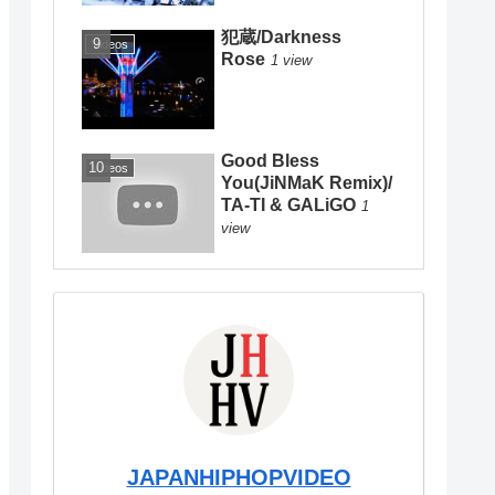
犯蔵/Darkness
Videos
Rose
1 view
Good Bless
Videos
You(JiNMaK Remix)/
TA-TI & GALiGO
1
view
JAPANHIPHOPVIDEO