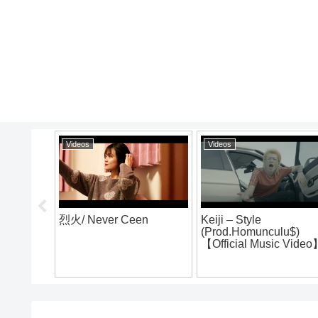
Videos
Videos
烈火/ Never Ceen
Keiji – Style
(Prod.Homunculu$)
E vol.4
【Official Music Vide