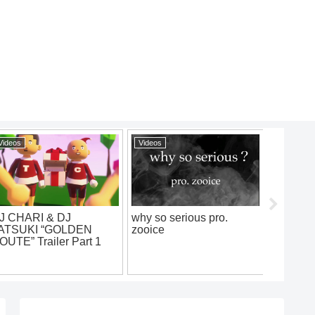
Videos
Videos
Videos
J CHARI & DJ
why so serious pro.
八咫烏.v
ATSUKI “GOLDEN
zooice
battl
OUTE” Trailer Part 1
2019.