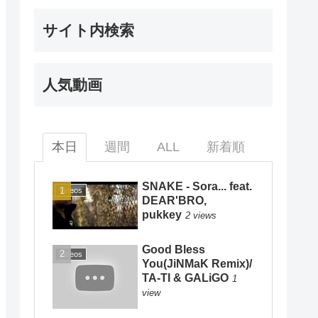
サイト内検索
人気動画
本日
週間
ALL
新着順
SNAKE - Sora... feat.
Videos
DEAR'BRO,
pukkey
2 views
Good Bless
Videos
You(JiNMaK Remix)/
TA-TI & GALiGO
1
view