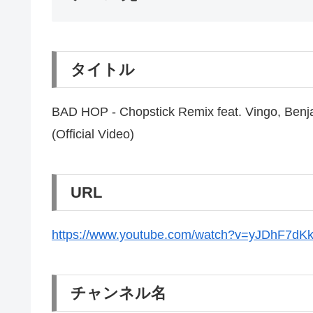
タイトル
BAD HOP - Chopstick Remix feat. Ving
(Official Video)
URL
https://www.youtube.com/watch?v=yJDhF7dK
チャンネル名