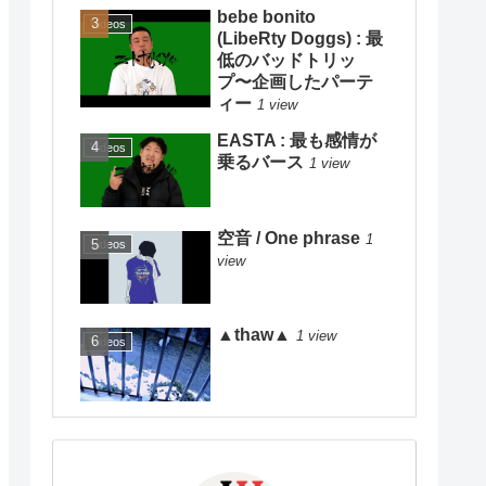
bebe bonito
Videos
(LibeRty Doggs) : 最
低のバッドトリッ
プ〜企画したパーテ
ィー
1 view
EASTA : 最も感情が
Videos
乗るバース
1 view
空音 / One phrase
1
Videos
view
▲thaw▲
1 view
Videos