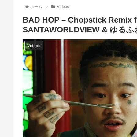
ホーム
Videos
BAD HOP – Chopstick Remix fe
SANTAWORLDVIEW & ゆるふわギ
Videos