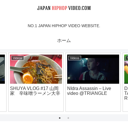
NO.1 JAPAN HIPHOP VIDEO WEBSITE.
ホーム
Videos
Videos
SHUYA VLOG #17 山岡
NIdra Assassin – Live
D
家 辛味噌ラーメン大辛
video @TRIANGLE
T
o】
R