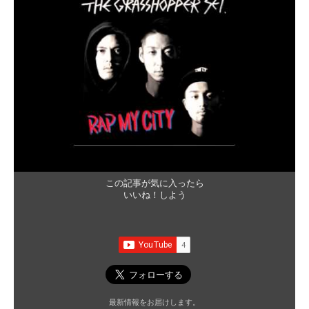
この記事が気に入ったら
いいね！しよう
最新情報をお届けします。