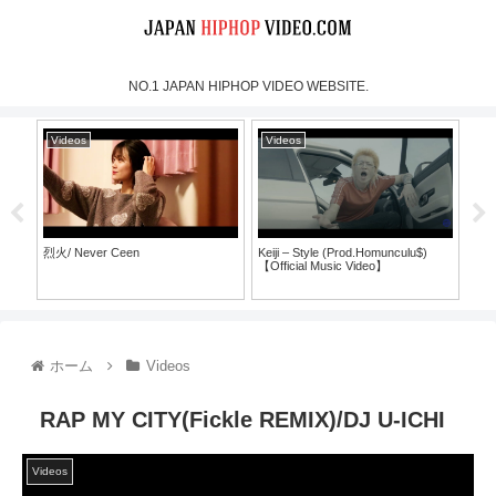
NO.1 JAPAN HIPHOP VIDEO WEBSITE.
Videos
Videos
Vi
烈火/ Never Ceen
Keiji – Style (Prod.Homunculu$)
SH
【Official Music Video】
ラ
30）
ホーム
Videos
RAP MY CITY(Fickle REMIX)/DJ U-ICHI
Videos