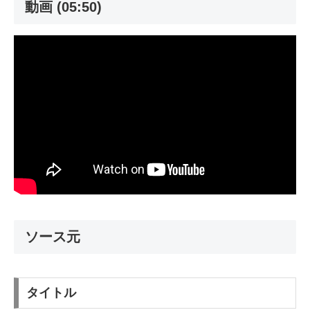
動画 (05:50)
ソース元
タイトル