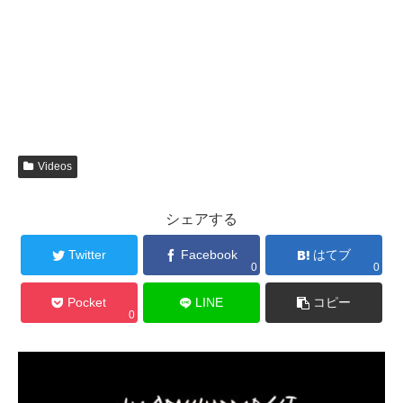
Videos
シェアする
Twitter
Facebook
はてブ
0
0
Pocket
LINE
コピー
0