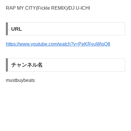
RAP MY CITY(Fickle REMIX)/DJ U-ICHI
URL
https://www.youtube.com/watch?v=PeKRyuWloQ8
チャンネル名
mustbuybeats