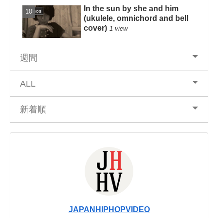
In the sun by she and him
Videos
(ukulele, omnichord and bell
cover)
1 view
週間
ALL
新着順
JAPANHIPHOPVIDEO