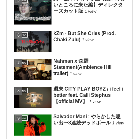
Videos
いところに来た編】ディレクタ
ーズカット版
1 view
kZm - But She Cries (Prod.
Videos
Chaki Zulu)
1 view
Nahman x 森羅
Videos
Statement(Ambience Hill
trailer)
1 view
週末 CITY PLAY BOYZ / i feel i
Videos
better feat. Calli Stephus
【official MV】
1 view
Salvador Mani : やらかした思
Videos
い出〜8連続デッドボール
1 view