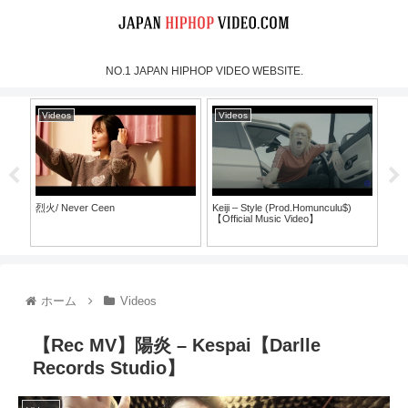
NO.1 JAPAN HIPHOP VIDEO WEBSITE.
Videos
Videos
lu$)
MOON CHILD – “PTF” Official
犯蔵 インスタライブ 5月23日
Music Video
ホーム
Videos
【Rec MV】陽炎 – Kespai【Darlle
Records Studio】