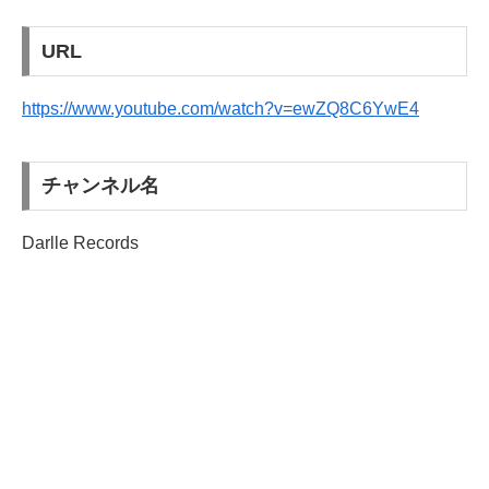
URL
https://www.youtube.com/watch?v=ewZQ8C6YwE4
チャンネル名
Darlle Records