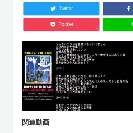
Twitter
Pocket
0
関連動画