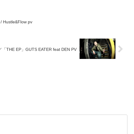
ustle&Flow pv
「THE EP」GUTS EATER feat DEN PV