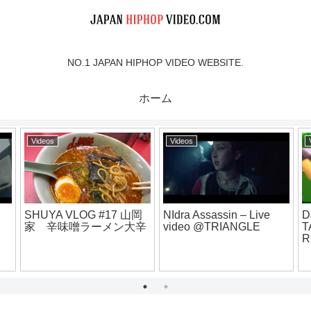
NO.1 JAPAN HIPHOP VIDEO WEBSITE.
ホーム
Videos
Videos
SHUYA VLOG #17 山岡
NIdra Assassin – Live
D
家 辛味噌ラーメン大辛
video @TRIANGLE
T
o】
R