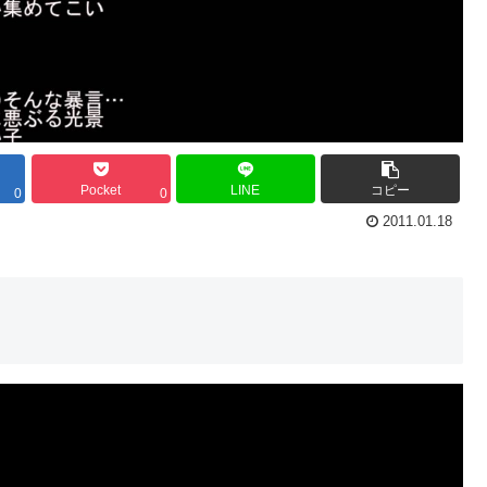
Pocket
LINE
コピー
0
0
2011.01.18