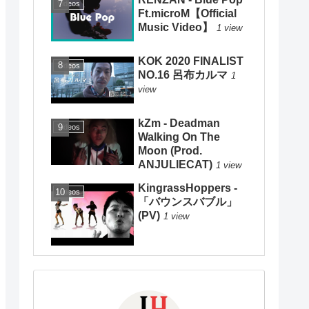
Videos
Ft.microM【Official
Music Video】
1 view
KOK 2020 FINALIST
Videos
NO.16 呂布カルマ
1
view
kZm - Deadman
Videos
Walking On The
Moon (Prod.
ANJULIECAT)
1 view
KingrassHoppers -
Videos
「バウンスバブル」
(PV)
1 view