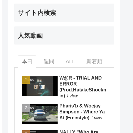
サイト内検索
人気動画
本日
週間
ALL
新着順
W@R - TRIAL AND
Videos
ERROR
(Prod.HatakeShockn
in)
1 view
Pharis'b & Woejay
Videos
Simpson - Where Ya
At (Freestyle)
1 view
NALLY "Who Are