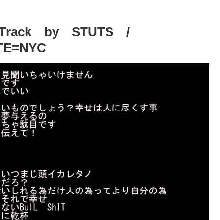
ck by STUTS /
TE=NYC