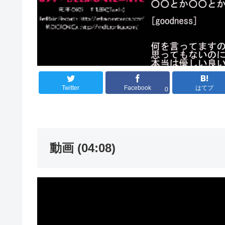
Twitter
Facebook
はてブ
0
動画 (04:08)