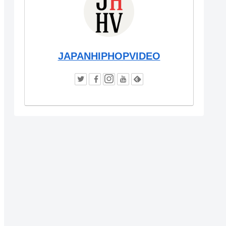
JAPANHIPHOPVIDEO