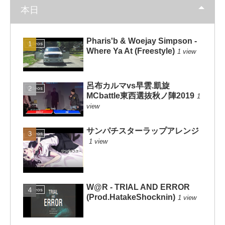
本日
Pharis'b & Woejay Simpson -
Videos
Where Ya At (Freestyle)
1 view
呂布カルマvs早雲.凱旋
Videos
MCbattle東西選抜秋ノ陣2019
1
view
サンパチスターラップアレンジ
Videos
1 view
W@R - TRIAL AND ERROR
Videos
(Prod.HatakeShocknin)
1 view