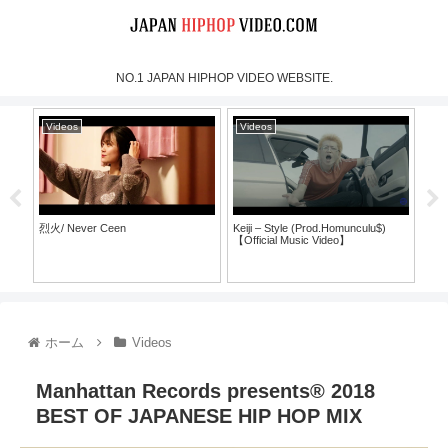
NO.1 JAPAN HIPHOP VIDEO WEBSITE.
Videos
Videos
Vi
烈火/ Never Ceen
Keiji – Style (Prod.Homunculu$)
SH
【Official Music Video】
ラ
ホーム
Videos
Manhattan Records presents® 2018
BEST OF JAPANESE HIP HOP MIX