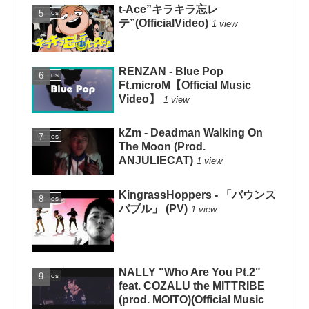
t-Ace”キラキラ忘レ
Videos
テ”(OfficialVideo)
1 view
RENZAN - Blue Pop
Videos
Ft.microM【Official Music
Video】
1 view
kZm - Deadman Walking On
Videos
The Moon (Prod.
ANJULIECAT)
1 view
KingrassHoppers - 「バウンス
Videos
バブル」 (PV)
1 view
NALLY "Who Are You Pt.2"
Videos
feat. COZALU the MITTRIBE
(prod. MOITO)(Official Music