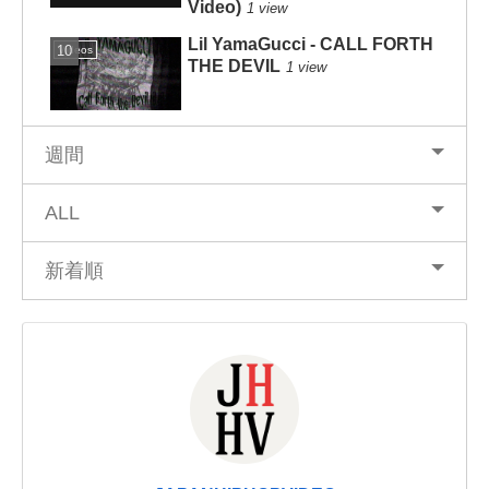
Video)
1 view
Lil YamaGucci - CALL FORTH
Videos
THE DEVIL
1 view
週間
ALL
新着順