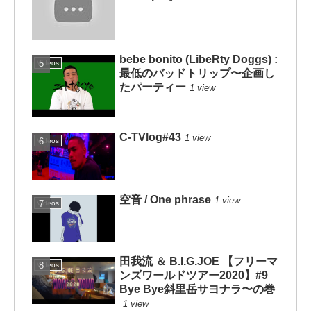
bebe bonito (LibeRty Doggs) :
Videos
最低のバッドトリップ〜企画し
たパーティー
1 view
C-TVlog#43
1 view
Videos
空音 / One phrase
1 view
Videos
田我流 ＆ B.I.G.JOE 【フリーマ
Videos
ンズワールドツアー2020】#9
Bye Bye斜里岳サヨナラ〜の巻
1 view