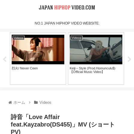
NO.1 JAPAN HIPHOP VIDEO WEBSITE.
Videos
Videos
Vi
烈火/ Never Ceen
Keiji – Style (Prod.Homunculu$)
SH
【Official Music Video】
ラ
ホーム
Videos
詩音「Love Affair
feat.Kayzabro(DS455)」MV (ショート
PV)