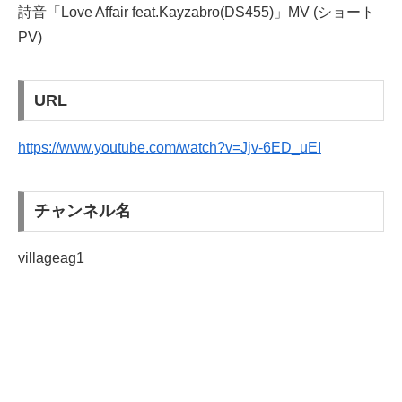
詩音「Love Affair feat.Kayzabro(DS455)」MV (ショート
PV)
URL
https://www.youtube.com/watch?v=Jjv-6ED_uEI
チャンネル名
villageag1