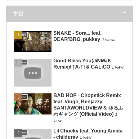
本日
SNAKE - Sora... feat.
Videos
DEAR'BRO, pukkey
2 views
Good Bless You(JiNMaK
Videos
Remix)/ TA-TI & GALiGO
1 view
BAD HOP - Chopstick Remix
Videos
feat. Vingo, Benjazzy,
SANTAWORLDVIEW & ゆるふ
わギャング (Official Video)
1
view
Lil Chucky feat. Young Amida
Videos
- childpray
1 view