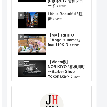
(P)(C)2017 昭和レコ
ード
1 view
Life is Beautiful / 虹
Videos
夢
1 view
【MV】RIHITO
Videos
「Angel summer」
feat.110KID
1 view
【Video⑤】
Videos
NORIKIYO / 相模川町
〜Barber Shop
Yokonaka〜
1 view