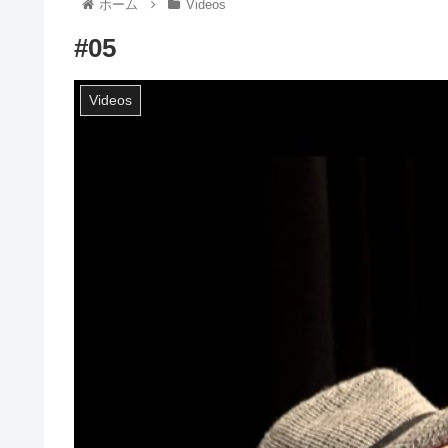
ホーム
Videos
#05
Videos