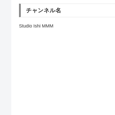
チャンネル名
Studio Ishi MMM