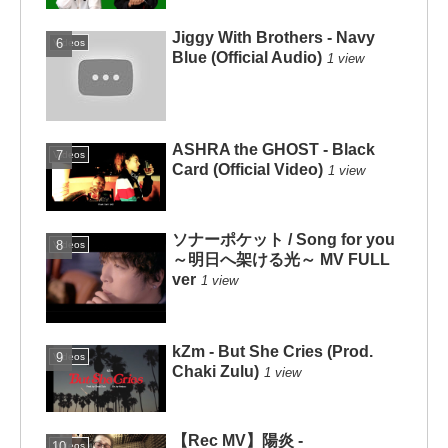
Jiggy With Brothers - Navy
Videos
Blue (Official Audio)
1 view
ASHRA the GHOST - Black
Videos
Card (Official Video)
1 view
ソナーポケット / Song for you
Videos
～明日へ架ける光～ MV FULL
ver
1 view
kZm - But She Cries (Prod.
Videos
Chaki Zulu)
1 view
【Rec MV】陽炎 -
Videos