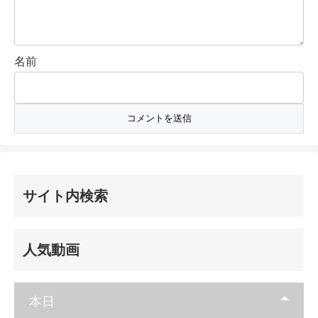
名前
サイト内検索
人気動画
本日