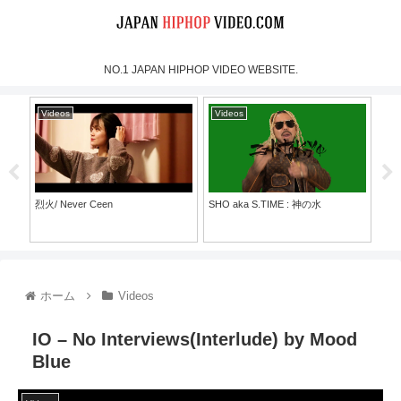
NO.1 JAPAN HIPHOP VIDEO WEBSITE.
Videos
Videos
Vi
烈火/ Never Ceen
SHO aka S.TIME : 神の水
Keij
【Of
ホーム
Videos
IO – No Interviews(Interlude) by Mood
Blue