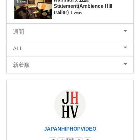
Videos
Statement(Ambience Hill
trailer)
1 view
週間
ALL
新着順
JAPANHIPHOPVIDEO