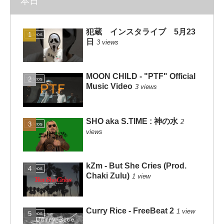
本日
犯蔵 インスタライブ 5月23
Videos
日
3 views
MOON CHILD - "PTF" Official
Videos
Music Video
3 views
SHO aka S.TIME : 神の水
2
Videos
views
kZm - But She Cries (Prod.
Videos
Chaki Zulu)
1 view
Curry Rice - FreeBeat 2
1 view
Videos