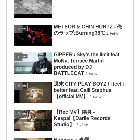
METEOR & CHIN HURTZ - 俺
Videos
のラップ:Burning36℃
1 view
GIPPER / Sky's the limit feat
Videos
MoNa, Terrace Martin
produced by DJ
BATTLECAT
1 view
週末 CITY PLAY BOYZ / i feel i
Videos
better feat. Calli Stephus
【official MV】
1 view
【Rec MV】陽炎 -
Videos
Kespai【Darlle Records
Studio】
1 view
Nahman x 森羅