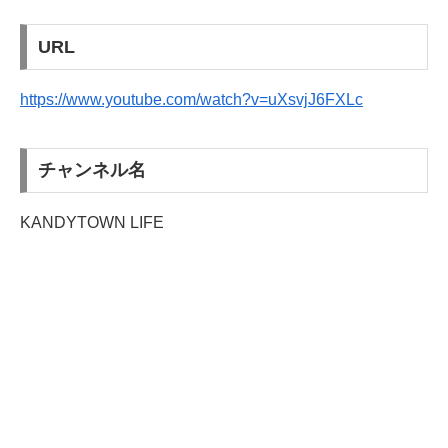
URL
https://www.youtube.com/watch?v=uXsvjJ6FXLc
チャンネル名
KANDYTOWN LIFE