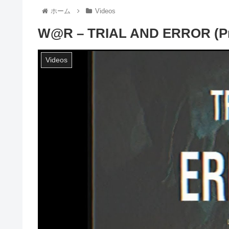
ホーム
Videos
W@R – TRIAL AND ERROR (Pr
Videos