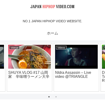
NO.1 JAPAN HIPHOP VIDEO WEBSITE.
ホーム
Videos
Videos
SHUYA VLOG #17 山岡
NIdra Assassin – Live
D
家 辛味噌ラーメン大辛
video @TRIANGLE
T
o】
R