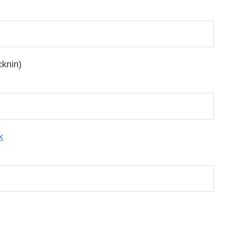
knin)
k