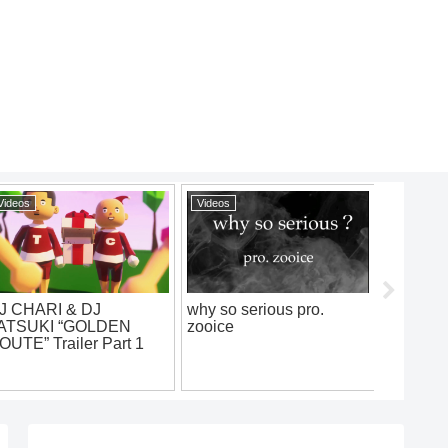
Videos
Videos
Videos
J CHARI & DJ
why so serious pro.
八咫烏.v
ATSUKI “GOLDEN
zooice
battl
OUTE” Trailer Part 1
2019.