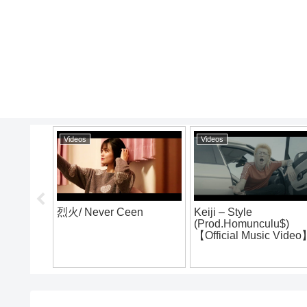
Videos
Videos
烈火/ Never Ceen
Keiji – Style
(Prod.Homunculu$)
E vol.4
【Official Music Vide