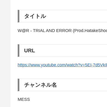
タイトル
W@R - TRIAL AND ERROR (Prod.HatakeShoc
URL
https://www.youtube.com/watch?v=5EI-7d5VkI
チャンネル名
MESS