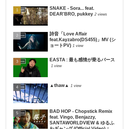
SNAKE - Sora... feat.
Videos
DEAR'BRO, pukkey
2 views
詩音「Love Affair
Videos
feat.Kayzabro(DS455)」MV (シ
ョートPV)
1 view
EASTA : 最も感情が乗るバース
Videos
1 view
▲thaw▲
1 view
Videos
BAD HOP - Chopstick Remix
Videos
feat. Vingo, Benjazzy,
SANTAWORLDVIEW & ゆるふ
わギャング (Official Video)
1