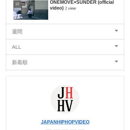
ONEMOVE×SUNDER (official
Videos
video)
1 view
週間
ALL
新着順
JAPANHIPHOPVIDEO