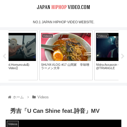
NO.1 JAPAN HIPHOP VIDEO WEBSITE.
Videos
Videos
Vi
SHUYA VLOG #17 山岡家 辛味噌
NIdra Assassin – Live video
DJ 
ラーメン大辛
@TRIANGLE
“GO
ホーム
Videos
秀吉「U Can Shine feat.詩音」MV
Videos