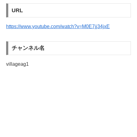
URL
https://www.youtube.com/watch?v=M0E7jj34jxE
チャンネル名
villageag1