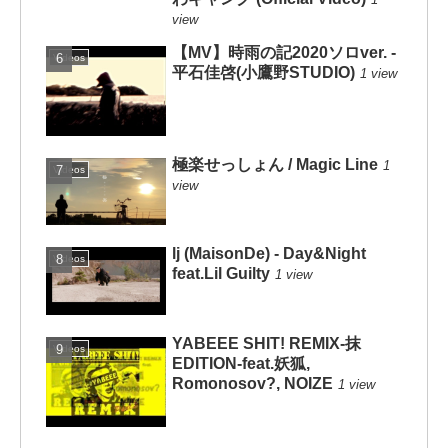
view
【MV】時雨の記2020ソロver. -
Videos
平石佳啓(小鷹野STUDIO)
1 view
極楽せっしょん / Magic Line
1
Videos
view
lj (MaisonDe) - Day&Night
Videos
feat.Lil Guilty
1 view
YABEEE SHIT! REMIX-抹
Videos
EDITION-feat.妖狐,
Romonosov?, NOIZE
1 view