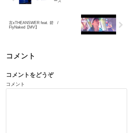
ーズ
言xTHEANSWER feat. 碧 /
FlyNaked【MV】
コメント
コメントをどうぞ
コメント