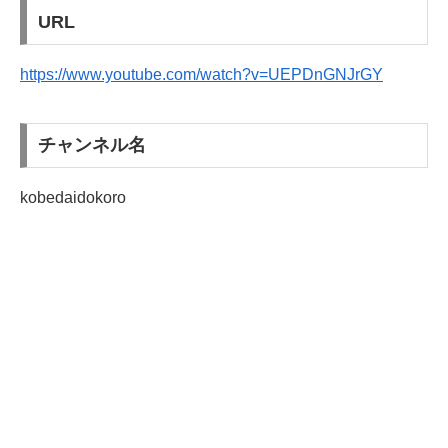
URL
https://www.youtube.com/watch?v=UEPDnGNJrGY
チャンネル名
kobedaidokoro