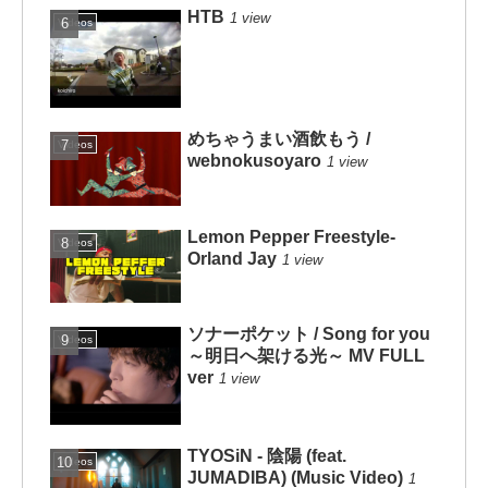
HTB
1 view
Videos
めちゃうまい酒飲もう /
Videos
webnokusoyaro
1 view
Lemon Pepper Freestyle-
Videos
Orland Jay
1 view
ソナーポケット / Song for you
Videos
～明日へ架ける光～ MV FULL
ver
1 view
TYOSiN - 陰陽 (feat.
Videos
JUMADIBA) (Music Video)
1