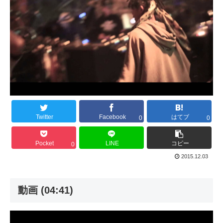
Twitter
Facebook
はてブ
0
0
Pocket
LINE
コピー
0
2015.12.03
動画 (04:41)