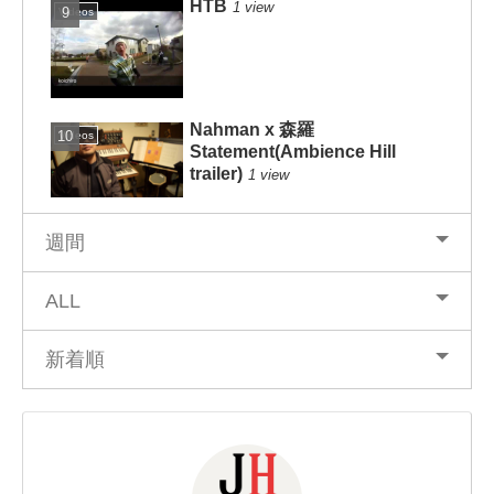
HTB
1 view
Videos
Nahman x 森羅
Videos
Statement(Ambience Hill
trailer)
1 view
週間
ALL
新着順