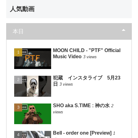
人気動画
本日
MOON CHILD - "PTF" Official
Videos
Music Video
3 views
犯蔵 インスタライブ 5月23
Videos
日
3 views
SHO aka S.TIME : 神の水
2
Videos
views
Bell - order one [Preview]
1
Videos