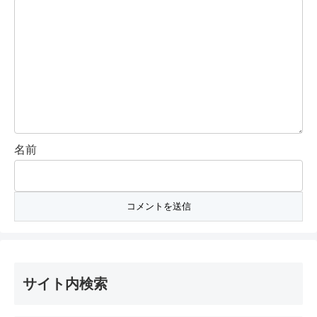
名前
サイト内検索