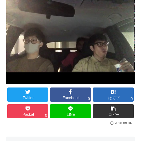
Twitter
Facebook
はてブ
0
0
Pocket
LINE
コピー
0
2020.08.04