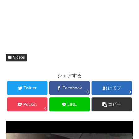
Videos
シェアする
Twitter
Facebook
はてブ
0
0
Pocket
LINE
コピー
0