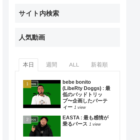
サイト内検索
人気動画
本日
週間
ALL
新着順
bebe bonito
Videos
(LibeRty Doggs) : 最
低のバッドトリッ
プ〜企画したパーテ
ィー
1 view
EASTA : 最も感情が
Videos
乗るバース
1 view