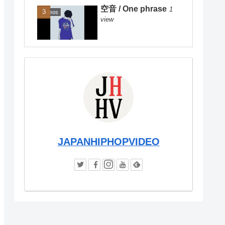
空音 / One phrase
1
Videos
view
JAPANHIPHOPVIDEO