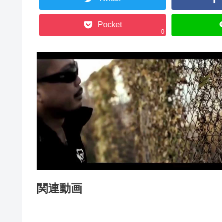
Pocket
0
関連動画