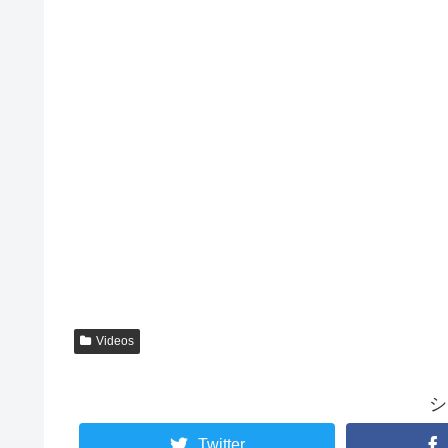
Videos
シ
Twitter