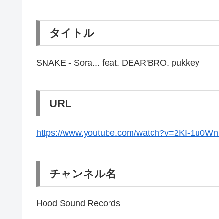
タイトル
SNAKE - Sora... feat. DEAR'BRO, pukkey
URL
https://www.youtube.com/watch?v=2KI-1u0Wn
チャンネル名
Hood Sound Records