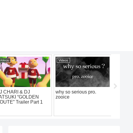
Videos
Videos
Videos
J CHARI & DJ
why so serious pro.
八咫烏.v
ATSUKI “GOLDEN
zooice
battl
OUTE” Trailer Part 1
2019.