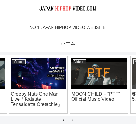
NO.1 JAPAN HIPHOP VIDEO WEBSITE.
ホーム
Videos
Videos
.凱旋MC
烈火- Life is diggin
WEZ from YALLA
夏ノ陣
(prod by DJ K-TEE)
FAMILY – “TREND”
【official music video】
[Official Music Video]