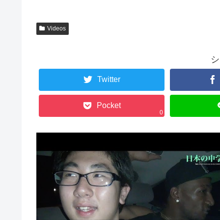
Videos
シ
Twitter
Pocket
0