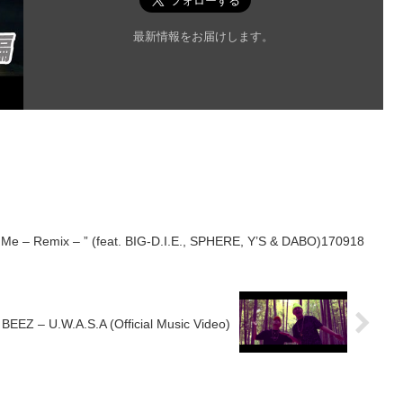
最新情報をお届けします。
Me – Remix – ” (feat. BIG-D.I.E., SPHERE, Y’S & DABO)170918
EZ – U.W.A.S.A (Official Music Video)