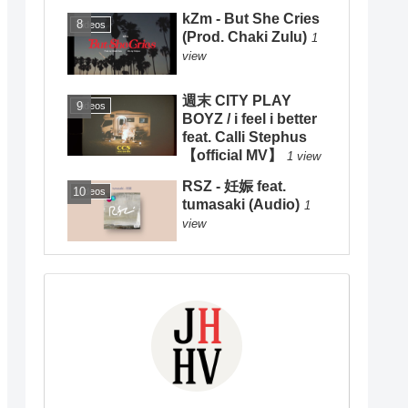
kZm - But She Cries
Videos
(Prod. Chaki Zulu)
1
view
週末 CITY PLAY
Videos
BOYZ / i feel i better
feat. Calli Stephus
【official MV】
1 view
RSZ - 妊娠 feat.
Videos
tumasaki (Audio)
1
view