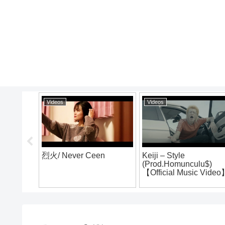
Videos
Videos
ンスタライブ
why so serious pro.
八咫烏.vs.DARK
zooice
battle東西選抜
2019.シード戦