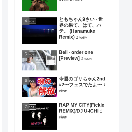
ともちゃん9さい - 世
Videos
界の果て、はて、ハ
テ。 (Hanamuke
Remix)
1 view
Bell - order one
Videos
[Preview]
1 view
今週のゴリちゃん2nd
Videos
#2〜フェスでたよ〜
1
view
RAP MY CITY(Fickle
Videos
REMIX)/DJ U-ICHI
1
view