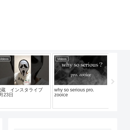
Videos
Videos
Vi
93 Til Bravo
ライムベリー – WJ
2o
（Live 111230）