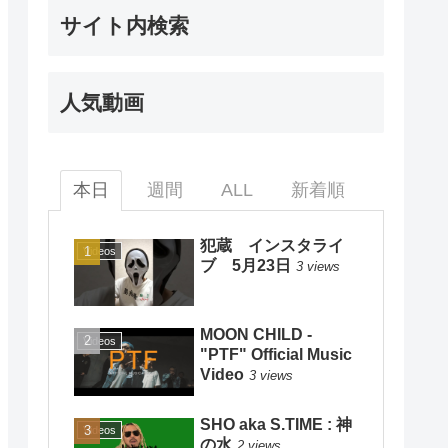
サイト内検索
人気動画
本日
週間
ALL
新着順
犯蔵 インスタライ
Videos
ブ 5月23日
3 views
MOON CHILD -
Videos
"PTF" Official Music
Video
3 views
SHO aka S.TIME : 神
Videos
の水
2 views