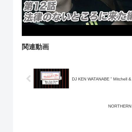
関連動画
DJ KEN WATANABE ” Mitchell & 
NORTHERN BE