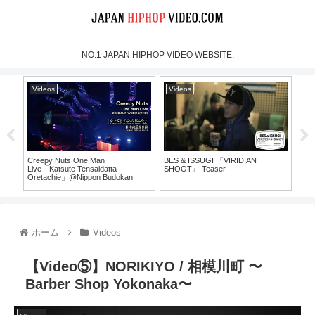
NO.1 JAPAN HIPHOP VIDEO WEBSITE.
Videos
Videos
Vi
Creepy Nuts One Man
BES & ISSUGI 『VIRIDIAN
MOO
Live「Katsute Tensaidatta
SHOOT』 Teaser
Mus
Oretachie」@Nippon Budokan
30）
（For J-LOD LIVE）
ホーム
Videos
【Video⑤】NORIKIYO / 相模川町 〜
Barber Shop Yokonaka〜