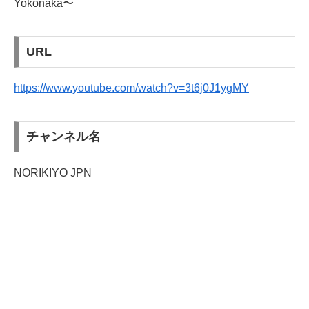
Yokonaka〜
URL
https://www.youtube.com/watch?v=3t6j0J1ygMY
チャンネル名
NORIKIYO JPN